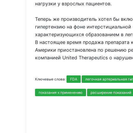
нагрузки у взрослых пациентов.
Теперь же производитель хотел бы вклю
гипертензию на фоне интерстициальной 
характеризующихся образованием в лег
В настоящее время продажа препарата к
Америки приостановлена по решению ре
компанией United Therapeutics о наруше
Ключевые слова:
FDA
легочная артериальная ги
показания к применению
расширение показаний