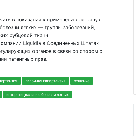
чить в показания к применению легочную
болезни легких — группы заболеваний,
ких рубцовой ткани.
омпании Liquidia в Соединенных Штатах
гулирующих органов в связи со спором с
нии патентных прав.
пертензия
легочная гипертензия
решение
интерстициальные болезни легких