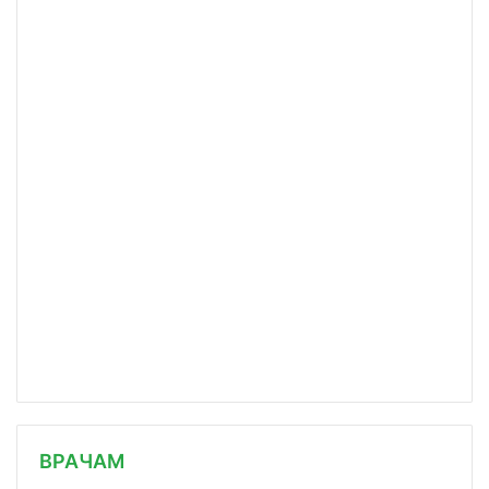
/news/evropeyskie-spetsialisty-po-le/
ВРАЧАМ