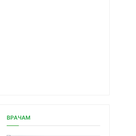
news/deyatelnost-fda-otnositelno-pr/
ВРАЧАМ