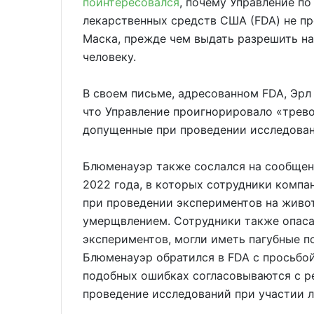
поинтересовался
, почему Управление п
лекарственных средств США (FDA) не пр
Маска, прежде чем выдать разрешить н
человеку.
В своем письме, адресованном FDA, Эрл
что Управление проигнорировало «трев
допущенные при проведении исследовани
Блюменауэр также сослался на сообщени
2022 года, в которых сотрудники компа
при проведении экспериментов на живо
умерщвлением. Сотрудники также опаса
экспериментов, могли иметь пагубные п
Блюменауэр обратился в FDA с просьбой
подобных ошибках согласовываются с ре
проведение исследований при участии 