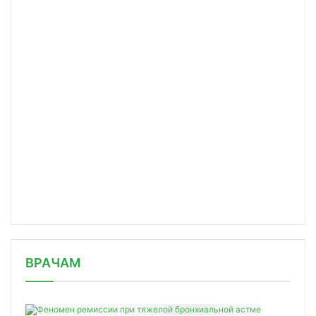
/news/budushchee-za-konsolidatsiey-n/
ВРАЧАМ