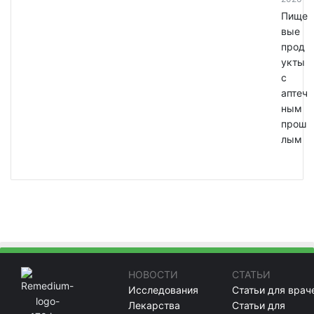
Пище
вые
прод
укты
с
аптеч
ным
прош
лым
НОВОСТИ
СТАТЬИ
Исследования
Статьи для врач
Лекарства
Статьи для