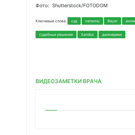
Фото: Shutterstoсk/FOTODOM
Ключевые слова:
суд
патенты
Bayer
анти
судебные решения
Sandoz
дженерики
ВИДЕОЗАМЕТКИ ВРАЧА