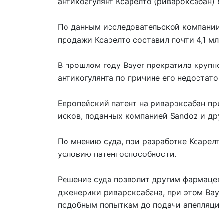
антикоагулянт Ксарелто (ривароксабан)
По данным исследовательской компании S
продажи Ксарелто составил почти 4,1 м
В прошлом году Bayer прекратила крупно
антикогулянта по причине его недостат
Европейский патент на ривароксабан пр
исков, поданных компанией Sandoz и д
По мнению суда, при разработке Ксарел
условию патентоспособности.
Решение суда позволит другим фармаце
дженерики ривароксабана, при этом Bay
подобным попыткам до подачи апелляци