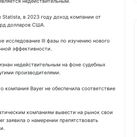
 является недействительным.
tatista, в 2023 году доход компании от
лрд долларов США.
е исследование III фазы по изучению нового
очной эффективности.
изнан недействительным на фоне судебных
ругими производителями.
то компания Bayer не обеспечила соответствие
втическим компаниям вывести на рынок свои
er заявила о намерении препятствовать
и.