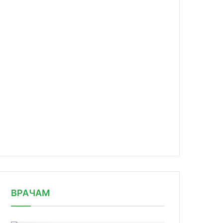
news/britanskiy-sud-priznal-patent/
ВРАЧАМ