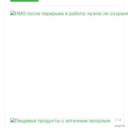
12
марта