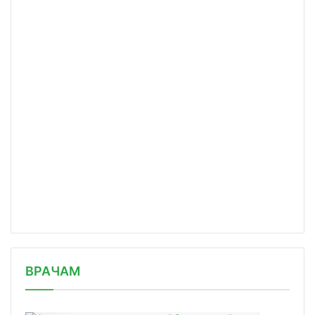
/news/bolshinstvo-zhitelnits-rossii-/
ВРАЧАМ