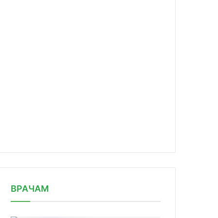
news/bolee-346-mln-rubley-napravyat/
ВРАЧАМ