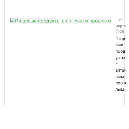
12
марта
2026
Пище
вые
прод
укты
с
аптеч
ным
прош
лым