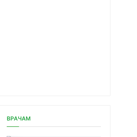
news/biocad-pristupaet-k-iii-faze-i/
ВРАЧАМ