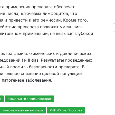
та применения препарата обеспечат
ия числа) ключевых лимфоцитов, что
я и привести к его ремиссии. Кроме того,
действие препарата позволит уменьшить
лительном применении, не вызывая глубокой
.
пектра физико-химических и доклинических
едований I и II фаз. Результаты проведенных
ный профиль безопасности препарата. В
лительное снижение целевой популяции
патогенезе заболевания.
я
аксиальный спондилоартрит
моноклональные антитела
РНИМУ им. Пирогова