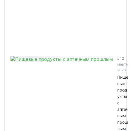
12
марта
2026
Пище
вые
прод
укты
с
аптеч
ным
прош
лым