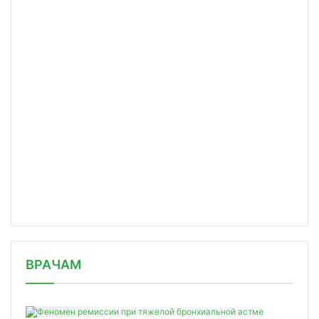
/news/aktsii-j-j-ozhidaet-samoe-bolsh/
ВРАЧАМ