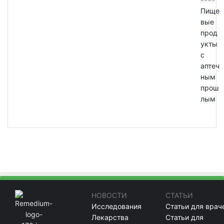
Пище
вые
прод
укты
с
аптеч
ным
прош
лым
НОВОСТИ
СТАТЬИ
Исследования
Статьи для врач
Лекарства
Статьи для