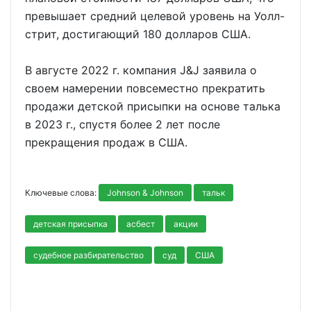
превышает средний целевой уровень на Уолл-
стрит, достигающий 180 долларов США.
В августе 2022 г. компания J&J заявила о
своем намерении повсеместно прекратить
продажи детской присыпки на основе талька
в 2023 г., спустя более 2 лет после
прекращения продаж в США.
Ключевые слова:
Johnson & Johnson
тальк
детская присыпка
асбест
акции
судебное разбирательство
суд
США