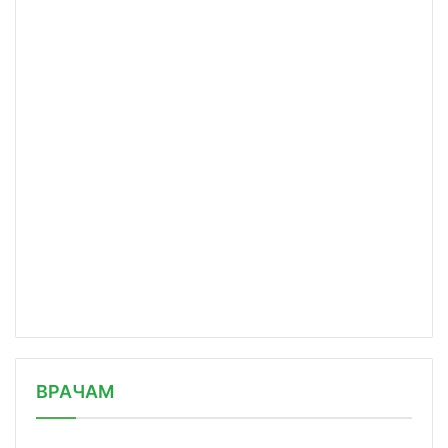
/news/akademik-ran-otsenil-rol-revma/
ВРАЧАМ