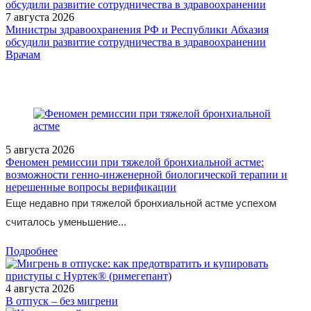
7 августа 2026
Министры здравоохранения РФ и Республики Абхазия
обсудили развитие сотрудничества в здравоохранении
/doctor/pediatrics/naibolee-chastye-problemy-organov-
Врачам
pishchevareniya-u-novorozhdennykh-i-mladentsev/
5 августа 2026
Феномен ремиссии при тяжелой бронхиальной астме:
возможности генно-инженерной биологической терапии и
нерешенные вопросы верификации
Еще недавно при тяжелой бронхиальной астме успехом
считалось уменьшение...
Подробнее
4 августа 2026
В отпуск – без мигрени