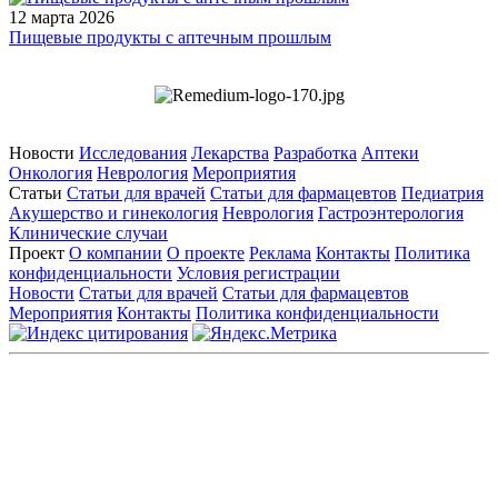
12 марта 2026
Пищевые продукты с аптечным прошлым
Новости
Исследования
Лекарства
Разработка
Аптеки
Онкология
Неврология
Мероприятия
Статьи
Статьи для врачей
Статьи для фармацевтов
Педиатрия
Акушерство и гинекология
Неврология
Гастроэнтерология
Клинические случаи
Проект
О компании
О проекте
Реклама
Контакты
Политика
конфиденциальности
Условия регистрации
Новости
Статьи для врачей
Статьи для фармацевтов
Мероприятия
Контакты
Политика конфиденциальности
Общество с ограниченной ответственностью «ГРУППА
РЕМЕДИУМ»
Адрес местонахождения: 105082, г. Москва, ул. Бакунинская, д.
71
ОГРН: 1067746819470 ИНН: 7701669956