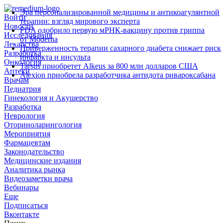
Эра персонализированной медицины и антикоагулянтной
Войти
терапии: взгляд мирового эксперта
Новости
FDA одобрило первую мРНК‑вакцину против гриппа
Исследования
от Moderna
Лекарства
Приверженность терапии сахарного диабета снижает риск
Разработка
инфаркта и инсульта
Онкология
Tarsus приобретет Alkeus за 800 млн долларов США
Аптеки
Alexion приобрела разработчика антидота ривароксабана
Врачам
Педиатрия
Гинекология и Акушерство
Разработка
Неврология
Оториноларингология
Мероприятия
Фармацевтам
Законодательство
Медицинские издания
Аналитика рынка
Видеозаметки врача
Вебинары
Еще
Подписаться
Вконтакте