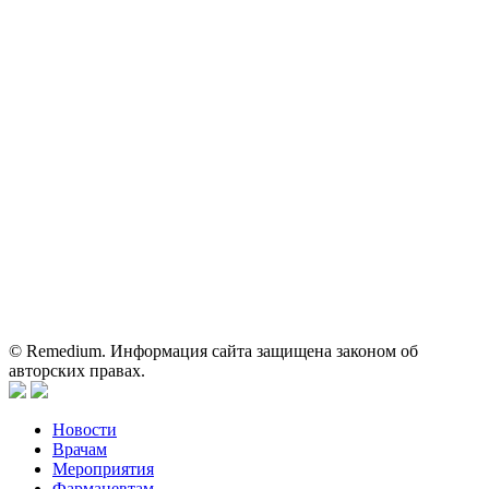
Контактные данные: Телефон:
+7 (495) 780-34-25
|
Электронная почта:
reklama@remedium.ru
На сайте используются изображения по лицензии
Shutterstock/FOTODOM, соблюдаются авторские права.
Вся информация, размещенная на веб-сайте, предназначена
исключительно для работников здравоохранения. Информация
о препаратах, отпускаемых по рецепту, предназначена только
для медицинских и фармацевтических специалистов.
Информация, содержащаяся на сайте, не должна использоваться
пациентами для принятия самостоятельного решения о
применении представленных лекарственных препаратов и не
может служить заменой очной консультации врача.
© Remedium. Информация сайта защищена законом об
авторских правах.
Новости
Врачам
Мероприятия
Фармацевтам