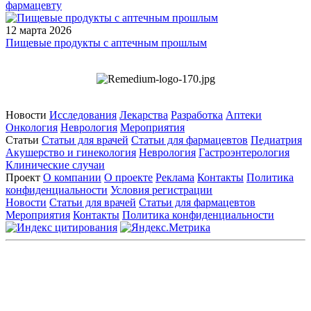
фармацевту
12 марта 2026
Пищевые продукты с аптечным прошлым
Новости
Исследования
Лекарства
Разработка
Аптеки
Онкология
Неврология
Мероприятия
Статьи
Статьи для врачей
Статьи для фармацевтов
Педиатрия
Акушерство и гинекология
Неврология
Гастроэнтерология
Клинические случаи
Проект
О компании
О проекте
Реклама
Контакты
Политика
конфиденциальности
Условия регистрации
Новости
Статьи для врачей
Статьи для фармацевтов
Мероприятия
Контакты
Политика конфиденциальности
Общество с ограниченной ответственностью «ГРУППА
РЕМЕДИУМ»
Адрес местонахождения: 105082, г. Москва, ул. Бакунинская, д.
71