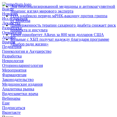
Эра персонализированной медицины и антикоагулянтной
Войти
терапии: взгляд мирового эксперта
Новости
FDA одобрило первую мРНК‑вакцину против гриппа
Исследования
от Moderna
Лекарства
Приверженность терапии сахарного диабета снижает риск
Разработка
инфаркта и инсульта
Онкология
Tarsus приобретет Alkeus за 800 млн долларов США
Аптеки
Больные с ХБП получат надежду благодаря программе
Врачам
«Выбор ради жизни»
Педиатрия
Гинекология и Акушерство
Разработка
Неврология
Оториноларингология
Мероприятия
Фармацевтам
Законодательство
Медицинские издания
Аналитика рынка
Видеозаметки врача
Вебинары
Еще
Подписаться
Вконтакте