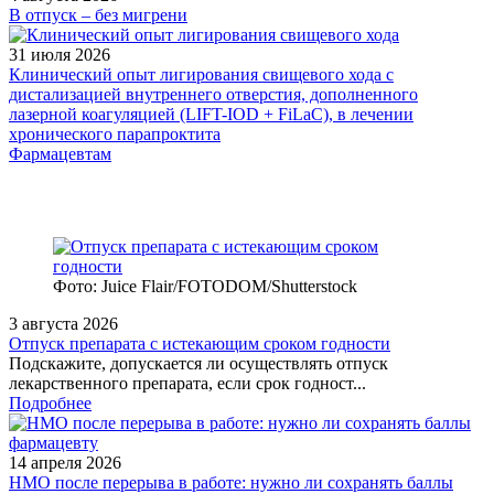
В отпуск – без мигрени
31 июля 2026
Клинический опыт лигирования свищевого хода с
дистализацией внутреннего отверстия, дополненного
лазерной коагуляцией (LIFT-IOD + FiLaC), в лечении
хронического парапроктита
Фармацевтам
Фото: Juice Flair/FOTODOM/Shutterstoсk
3 августа 2026
Отпуск препарата с истекающим сроком годности
Подскажите, допускается ли осуществлять отпуск
лекарственного препарата, если срок годност...
Подробнее
14 апреля 2026
НМО после перерыва в работе: нужно ли сохранять баллы