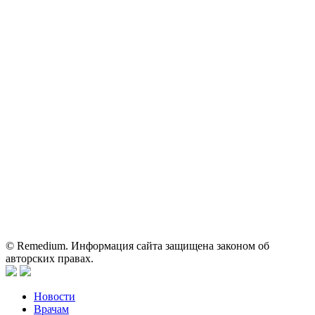
ОГРН: 1067746819470 ИНН: 7701669956
Контактные данные: Телефон:
+7 (495) 780-34-25
|
Электронная почта:
reklama@remedium.ru
На сайте используются изображения по лицензии
Shutterstock/FOTODOM, соблюдаются авторские права.
Вся информация, размещенная на веб-сайте, предназначена
исключительно для работников здравоохранения. Информация
о препаратах, отпускаемых по рецепту, предназначена только
для медицинских и фармацевтических специалистов.
Информация, содержащаяся на сайте, не должна использоваться
пациентами для принятия самостоятельного решения о
применении представленных лекарственных препаратов и не
может служить заменой очной консультации врача.
© Remedium. Информация сайта защищена законом об
авторских правах.
Новости
Врачам