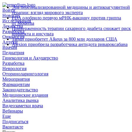
Эра персонализированной медицины и антикоагулянтной
Войти
терапии: взгляд мирового эксперта
Новости
FDA одобрило первую мРНК‑вакцину против гриппа
Исследования
от Moderna
Лекарства
Приверженность терапии сахарного диабета снижает риск
Разработка
инфаркта и инсульта
Онкология
Tarsus приобретет Alkeus за 800 млн долларов США
Аптеки
Alexion приобрела разработчика антидота ривароксабана
Врачам
Педиатрия
Гинекология и Акушерство
Разработка
Неврология
Оториноларингология
Мероприятия
Фармацевтам
Законодательство
Медицинские издания
Аналитика рынка
Видеозаметки врача
Вебинары
Еще
Подписаться
Вконтакте