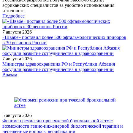
африканских специалистов за удобство использования
и точность.
Подробнее
7 августа 2026
«Швабе» поставил более 500 офтальмологических приборов
в 30 регионов России
7 августа 2026
Министры здравоохранения РФ и Республики Абхазия
обсудили развитие сотрудничества в здравоохранении
/doctor/pediatrics/Ostrye-respiratornye-virusnye-infektsii-u-detey/
Врачам
5 августа 2026
Феномен ремиссии при тяжелой бронхиальной астме:
возможности генно-инженерной биологической терапии и
нерешенные вопросы верификации