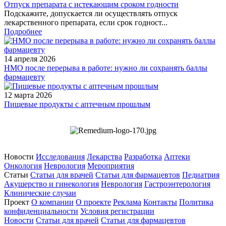
Отпуск препарата с истекающим сроком годности
Подскажите, допускается ли осуществлять отпуск
лекарственного препарата, если срок годност...
Подробнее
14 апреля 2026
НМО после перерыва в работе: нужно ли сохранять баллы
фармацевту
12 марта 2026
Пищевые продукты с аптечным прошлым
Новости
Исследования
Лекарства
Разработка
Аптеки
Онкология
Неврология
Мероприятия
Статьи
Статьи для врачей
Статьи для фармацевтов
Педиатрия
Акушерство и гинекология
Неврология
Гастроэнтерология
Клинические случаи
Проект
О компании
О проекте
Реклама
Контакты
Политика
конфиденциальности
Условия регистрации
Новости
Статьи для врачей
Статьи для фармацевтов