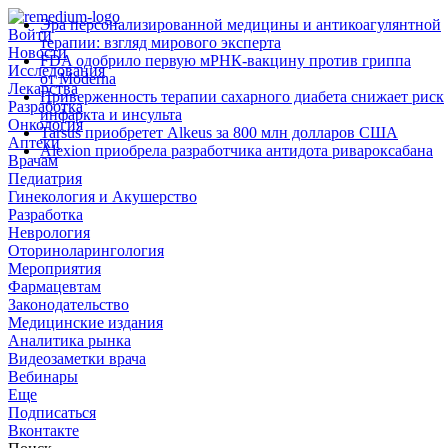
Эра персонализированной медицины и антикоагулянтной
Войти
терапии: взгляд мирового эксперта
Новости
FDA одобрило первую мРНК‑вакцину против гриппа
Исследования
от Moderna
Лекарства
Приверженность терапии сахарного диабета снижает риск
Разработка
инфаркта и инсульта
Онкология
Tarsus приобретет Alkeus за 800 млн долларов США
Аптеки
Alexion приобрела разработчика антидота ривароксабана
Врачам
Педиатрия
Гинекология и Акушерство
Разработка
Неврология
Оториноларингология
Мероприятия
Фармацевтам
Законодательство
Медицинские издания
Аналитика рынка
Видеозаметки врача
Вебинары
Еще
Подписаться
Вконтакте