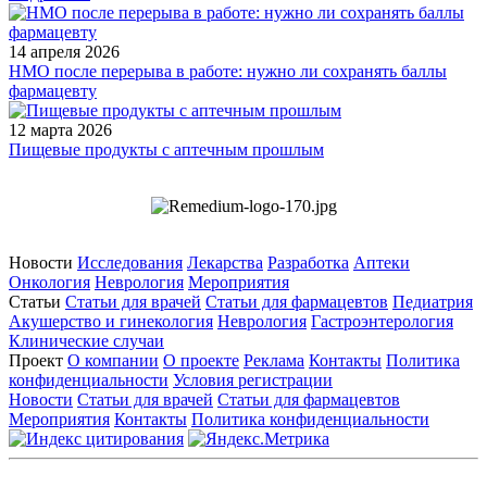
14 апреля 2026
НМО после перерыва в работе: нужно ли сохранять баллы
фармацевту
12 марта 2026
Пищевые продукты с аптечным прошлым
Новости
Исследования
Лекарства
Разработка
Аптеки
Онкология
Неврология
Мероприятия
Статьи
Статьи для врачей
Статьи для фармацевтов
Педиатрия
Акушерство и гинекология
Неврология
Гастроэнтерология
Клинические случаи
Проект
О компании
О проекте
Реклама
Контакты
Политика
конфиденциальности
Условия регистрации
Новости
Статьи для врачей
Статьи для фармацевтов
Мероприятия
Контакты
Политика конфиденциальности
Общество с ограниченной ответственностью «ГРУППА