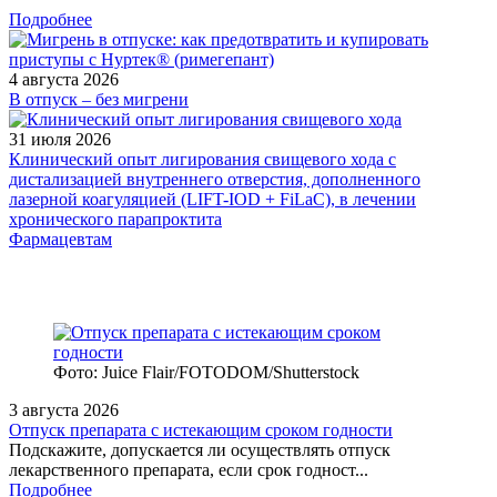
Подробнее
4 августа 2026
В отпуск – без мигрени
31 июля 2026
Клинический опыт лигирования свищевого хода с
дистализацией внутреннего отверстия, дополненного
лазерной коагуляцией (LIFT-IOD + FiLaC), в лечении
хронического парапроктита
Фармацевтам
Фото: Juice Flair/FOTODOM/Shutterstoсk
3 августа 2026
Отпуск препарата с истекающим сроком годности
Подскажите, допускается ли осуществлять отпуск
лекарственного препарата, если срок годност...
Подробнее