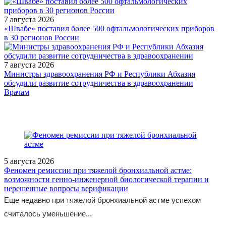
7 августа 2026
«Швабе» поставил более 500 офтальмологических приборов
в 30 регионов России
7 августа 2026
Министры здравоохранения РФ и Республики Абхазия
обсудили развитие сотрудничества в здравоохранении
/doctor/pediatrics/Mikrobiota_kishechnika_u_detey_s_ozhireniem_Ro
Врачам
5 августа 2026
Феномен ремиссии при тяжелой бронхиальной астме:
возможности генно-инженерной биологической терапии и
нерешенные вопросы верификации
Еще недавно при тяжелой бронхиальной астме успехом
считалось уменьшение...