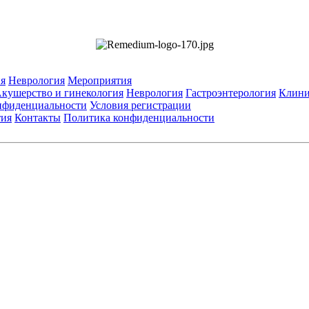
я
Неврология
Мероприятия
кушерство и гинекология
Неврология
Гастроэнтерология
Клини
нфиденциальности
Условия регистрации
тия
Контакты
Политика конфиденциальности
Общество с ограниченной ответственностью «ГРУППА РЕМЕДИУМ
Адрес местонахождения: 105082, г. Москва, ул. Бакунинская, д. 71
ОГРН: 1067746819470 ИНН: 7701669956
е данные: Телефон:
+7 (495) 780-34-25
| Электронная почта:
reklama@re
ьзуются изображения по лицензии Shutterstock/FOTODOM, соблюдаются а
значена исключительно для работников здравоохранения. Информация о 
листов. Информация, содержащаяся на сайте, не должна использоваться
тавленных лекарственных препаратов и не может служить заменой очной 