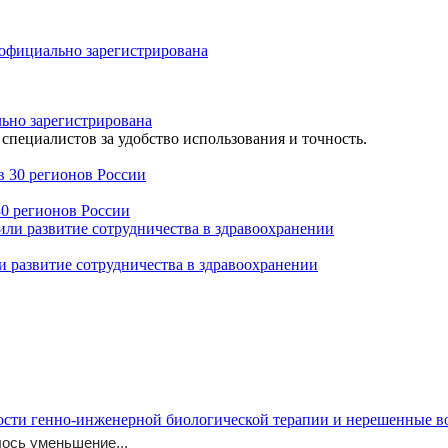
льно зарегистрирована
специалистов за удобство использования и точность.
30 регионов России
 развитие сотрудничества в здравоохранении
ennosti_vedeniya/
ости генно-инженерной биологической терапии и нерешенные 
ось уменьшение...