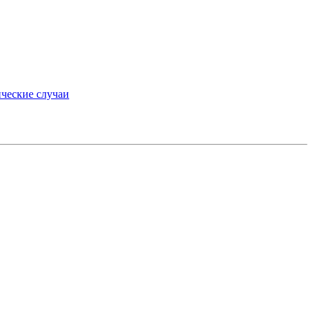
ческие случаи
»
medium.ru
вторские права.
препаратах, отпускаемых по рецепту, предназначена
 пациентами для принятия самостоятельного решения
консультации врача.