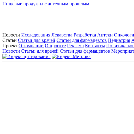
Пищевые продукты с аптечным прошлым
Новости
Исследования
Лекарства
Разработка
Аптеки
Онкологи
Статьи
Статьи для врачей
Статьи для фармацевтов
Педиатрия
А
Проект
О компании
О проекте
Реклама
Контакты
Политика ко
Новости
Статьи для врачей
Статьи для фармацевтов
Мероприя
Контактны
На сайте испол
Вся информация, размещенная на веб-сайте, предна
только для медицинских и фармацевтических специа
о применении предс