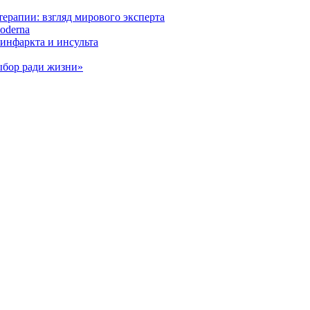
ерапии: взгляд мирового эксперта
oderna
инфаркта и инсульта
ыбор ради жизни»