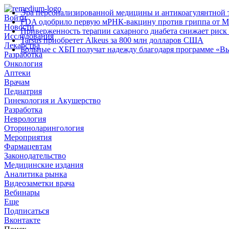
Эра персонализированной медицины и антикоагулянтной т
Войти
FDA одобрило первую мРНК‑вакцину против гриппа от M
Новости
Приверженность терапии сахарного диабета снижает риск 
Исследования
Tarsus приобретет Alkeus за 800 млн долларов США
Лекарства
Больные с ХБП получат надежду благодаря программе «В
Разработка
Онкология
Аптеки
Врачам
Педиатрия
Гинекология и Акушерство
Разработка
Неврология
Оториноларингология
Мероприятия
Фармацевтам
Законодательство
Медицинские издания
Аналитика рынка
Видеозаметки врача
Вебинары
Еще
Подписаться
Вконтакте