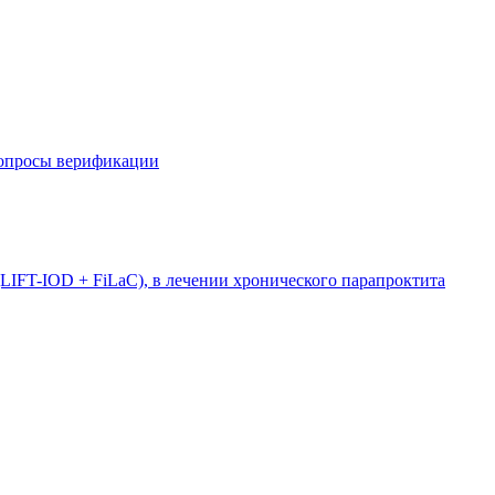
вопросы верификации
LIFT-IOD + FiLaC), в лечении хронического парапроктита