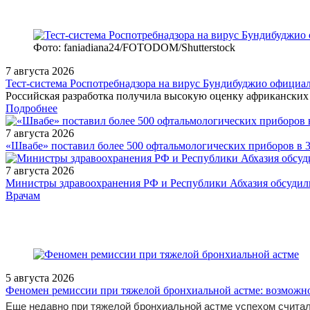
Фото: faniadiana24/FOTODOM/Shutterstock
7 августа 2026
Тест‑система Роспотребнадзора на вирус Бундибуджио официа
Российская разработка получила высокую оценку африканских 
Подробнее
7 августа 2026
«Швабе» поставил более 500 офтальмологических приборов в 
7 августа 2026
Министры здравоохранения РФ и Республики Абхазия обсудили
/doctor/pediatrics/Lektsiya_Nedonoshennye_i_malovesnye_deti_osob
Врачам
5 августа 2026
Феномен ремиссии при тяжелой бронхиальной астме: возможн
Еще недавно при тяжелой бронхиальной астме успехом считал