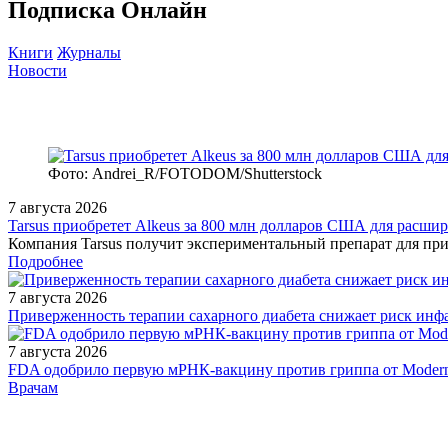
Подписка Онлайн
Книги
Журналы
Новости
Фото: Andrei_R/FOTODOM/Shutterstock
7 августа 2026
Tarsus приобретет Alkeus за 800 млн долларов США для расши
Компания Tarsus получит экспериментальный препарат для прие
Подробнее
7 августа 2026
Приверженность терапии сахарного диабета снижает риск инфа
7 августа 2026
FDA одобрило первую мРНК‑вакцину против гриппа от Moder
/doctor/pediatrics/Bronkhialnaya-astma-u-detey/
Врачам