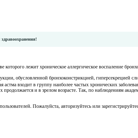
и здравоохранения!
нове которого лежит хроническое аллергическое воспаление бро
рукции, обусловленной бронхоконстрикцией, гиперсекрецией сли
ая астма входит в группу наиболее частых хронических заболе
ых продолжается и в зрелом возрасте. Так, по наблюдениям акаде
пользователей. Пожалуйста, авторизуйтесь или зарегистрируйтес