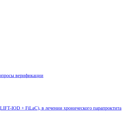
вопросы верификации
LIFT-IOD + FiLaC), в лечении хронического парапроктита