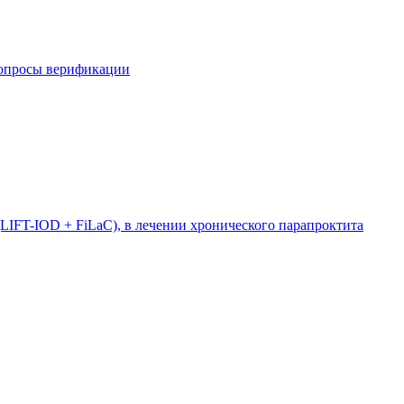
вопросы верификации
LIFT-IOD + FiLaC), в лечении хронического парапроктита