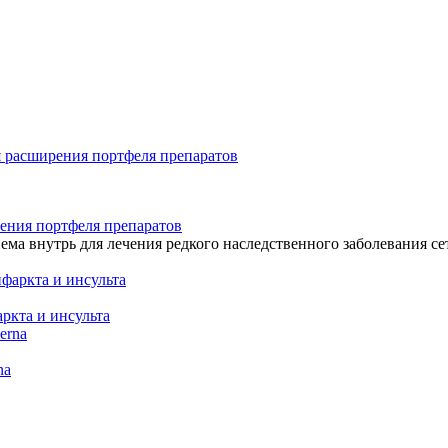
рения портфеля препаратов
ма внутрь для лечения редкого наследственного заболевания се
ркта и инсульта
na