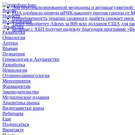
Эра персонализированной медицины и антикоагулянтной т
Войти
FDA одобрило первую мРНК‑вакцину против гриппа от M
Новости
Приверженность терапии сахарного диабета снижает риск 
Исследования
Tarsus приобретет Alkeus за 800 млн долларов США для р
Лекарства
Больные с ХБП получат надежду благодаря программе «В
Разработка
Онкология
Аптеки
Врачам
Педиатрия
Гинекология и Акушерство
Разработка
Неврология
Оториноларингология
Мероприятия
Фармацевтам
Законодательство
Медицинские издания
Аналитика рынка
Видеозаметки врача
Вебинары
Еще
Подписаться
Вконтакте