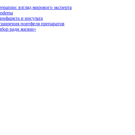
ерапии: взгляд мирового эксперта
oderna
инфаркта и инсульта
асширения портфеля препаратов
ыбор ради жизни»