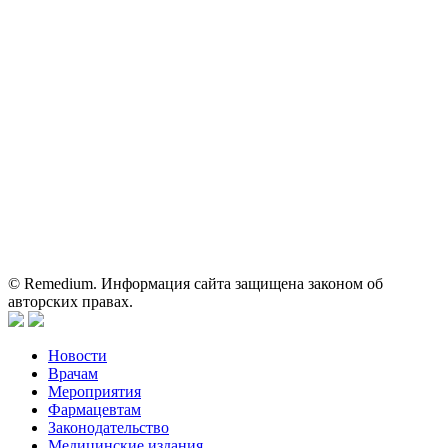
На сайте используются изображения по лицензии
Shutterstock/FOTODOM, соблюдаются авторские права.
Вся информация, размещенная на веб-сайте, предназначена
исключительно для работников здравоохранения. Информация
о препаратах, отпускаемых по рецепту, предназначена только
для медицинских и фармацевтических специалистов.
Информация, содержащаяся на сайте, не должна использоваться
пациентами для принятия самостоятельного решения о
применении представленных лекарственных препаратов и не
может служить заменой очной консультации врача.
© Remedium. Информация сайта защищена законом об
авторских правах.
Новости
Врачам
Мероприятия
Фармацевтам
Законодательство
Медицинские издания