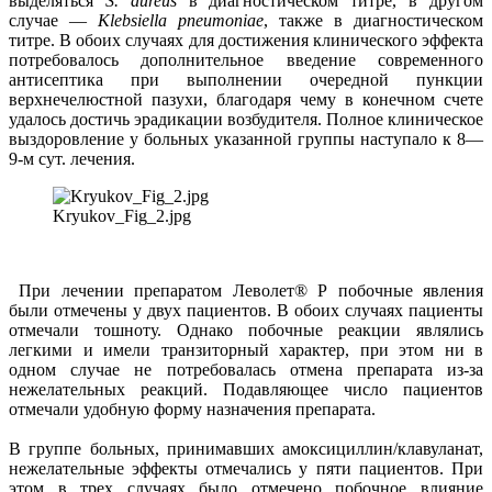
выделяться
S. aureus
в диагностическом титре, в другом
случае —
Klebsiella pneumoniae
, также в диагностическом
титре. В обоих случаях для достижения клинического эффекта
потребовалось дополнительное введение современного
антисептика при выполнении очередной пункции
верхнечелюстной пазухи, благодаря чему в конечном счете
удалось достичь эрадикации возбудителя. Полное клиническое
выздоровление у больных указанной группы наступало к 8—
9-м сут. лечения.
Kryukov_Fig_2.jpg
При лечении препаратом Леволет® Р побочные явления
были отмечены у двух пациентов. В обоих случаях пациенты
отмечали тошноту. Однако побочные реакции являлись
легкими и имели транзиторный характер, при этом ни в
одном случае не потребовалась отмена препарата из-за
нежелательных реакций. Подавляющее число пациентов
отмечали удобную форму назначения препарата.
В группе больных, принимавших амоксициллин/клавуланат,
нежелательные эффекты отмечались у пяти пациентов. При
этом в трех случаях было отмечено побочное влияние