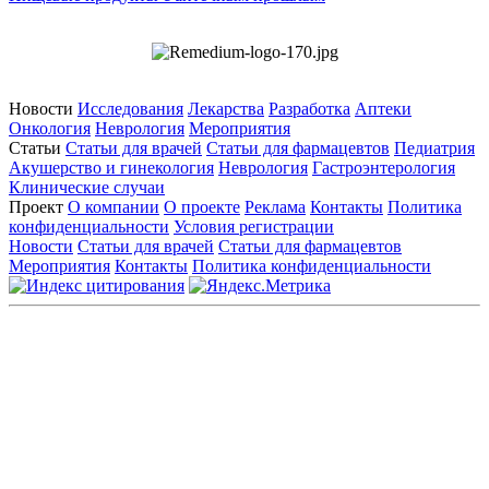
Новости
Исследования
Лекарства
Разработка
Аптеки
Онкология
Неврология
Мероприятия
Статьи
Статьи для врачей
Статьи для фармацевтов
Педиатрия
Акушерство и гинекология
Неврология
Гастроэнтерология
Клинические случаи
Проект
О компании
О проекте
Реклама
Контакты
Политика
конфиденциальности
Условия регистрации
Новости
Статьи для врачей
Статьи для фармацевтов
Мероприятия
Контакты
Политика конфиденциальности
Общество с ограниченной ответственностью «ГРУППА
РЕМЕДИУМ»
Адрес местонахождения: 105082, г. Москва, ул. Бакунинская, д.
71
ОГРН: 1067746819470 ИНН: 7701669956
Контактные данные: Телефон:
+7 (495) 780-34-25
|
Электронная почта:
reklama@remedium.ru