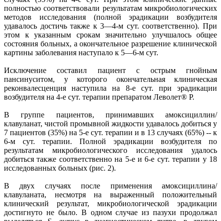
полностью соответствовали результатам микробиологических
методов исследования (полной эрадикации возбудителя
удавалось достичь также к 3—4-м сут. соответственно). При
этом к указанным срокам значительно улучшалось общее
состояния больных, а окончательное разрешение клинической
картины заболевания наступало к 5—6-м сут.
Исключение составил пациент с острым гнойным
пансинуситом, у которого окончательная клиническая
реконвалесценция наступила на 8-е сут. при эрадикации
возбудителя на 4-е сут. терапии препаратом Леволет® Р.
В группе пациентов, принимавших амоксициллин/
клавуланат, чистой промывной жидкости удавалось добиться у
7 пациентов (35%) на 5-е сут. терапии и в 13 случаях (65%) -- к
6-м сут. терапии. Полной эрадикации возбудителя по
результатам микробиологического исследования удалось
добиться также соответственно на 5-е и 6-е сут. терапии у 18
исследованных больных (рис. 2).
В двух случаях после применения амоксициллина/
клавуланата, несмотря на выраженный положительный
клинический результат, микробиологической эрадикации
достигнуто не было. В одном случае из пазухи продолжал