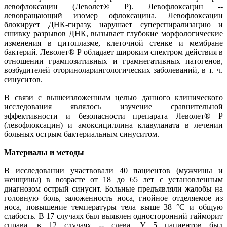
левофлоксацин (Леволет® Р). Левофлоксацин --
левовращающий изомер офлоксацина. Левофлоксацин
блокирует ДНК-гиразу, нарушает суперспирализацию и
сшивку разрывов ДНК, вызывает глубокие морфологические
изменения в цитоплазме, клеточной стенке и мембране
бактерий. Леволет® Р обладает широким спектром действия в
отношении грампозитивных и грамнегативных патогенов,
возбудителей оториноларингологических заболеваний, в т. ч.
синуситов.
В связи с вышеизложенным целью данного клинического
исследования являлось изучение сравнительной
эффективности и безопасности препарата Леволет® Р
(левофлоксацин) и амоксициллина клавуланата в лечении
больных острым бактериальным синуситом.
Материалы и методы
В исследовании участвовали 40 пациентов (мужчины и
женщины) в возрасте от 18 до 65 лет с установленным
диагнозом острый синусит. Больные предъявляли жалобы на
головную боль, заложенность носа, гнойное отделяемое из
носа, повышение температуры тела выше 38 °С и общую
слабость. В 17 случаях был выявлен односторонний гайморит
справа, в 12 случаях -- слева. У 5 пациентов был