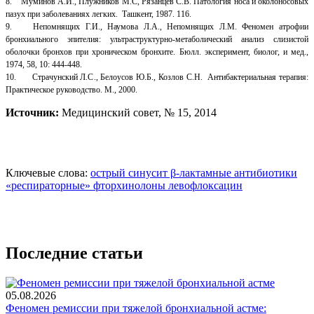
8. Муминов А.И., Плужников М.С, Рязанцев С.В. Патология носа и околоносовых
пазух при заболеваниях легких. Ташкент, 1987. 116.
9. Непомнящих Г.И., Наумова Л.А., Непомнящих Л.М. Феномен атрофии
бронхиального эпителия: ультраструктурно-метаболический анализ слизистой
оболочки бронхов при хроническом бронхите. Бюлл. эксперимент, биолог, и мед.,
1974, 58, 10: 444-448.
10. Страчунский Л.С., Белоусов Ю.Б., Козлов С.Н. Антибактериальная терапия:
Практическое руководство. М., 2000.
Источник:
Медицинский совет, № 15, 2014
Ключевые слова:
острый синусит
β-лактамные антибиотики
«респираторные» фторхинолоны
левофлоксацин
Последние статьи
05.08.2026
Феномен ремиссии при тяжелой бронхиальной астме: