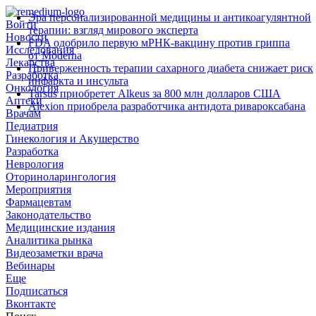
Эра персонализированной медицины и антикоагулянтной
Войти
терапии: взгляд мирового эксперта
Новости
FDA одобрило первую мРНК‑вакцину против гриппа
Исследования
от Moderna
Лекарства
Приверженность терапии сахарного диабета снижает риск
Разработка
инфаркта и инсульта
Онкология
Tarsus приобретет Alkeus за 800 млн долларов США
Аптеки
Alexion приобрела разработчика антидота ривароксабана
Врачам
Педиатрия
Гинекология и Акушерство
Разработка
Неврология
Оториноларингология
Мероприятия
Фармацевтам
Законодательство
Медицинские издания
Аналитика рынка
Видеозаметки врача
Вебинары
Еще
Подписаться
Вконтакте