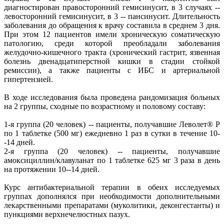
диагностирован правосторонний гемисинусит, в 3 случаях --
левосторонний гемисинусит, в 3 -- пансинусит. Длительность
заболевания до обращения к врачу составила в среднем 3 дня.
При этом 12 пациентов имели хроническую соматическую
патологию, среди которой преобладали заболевания
желудочно-кишечного тракта (хронический гастрит, язвенная
болезнь двенадцатиперстной кишки в стадии стойкой
ремиссии), а также пациенты с ИБС и артериальной
гипертензией.
В ходе исследования была проведена рандомизация больных
на 2 группы, сходные по возрастному и половому составу:
1-я группа (20 человек) -- пациенты, получавшие Леволет® Р
по 1 таблетке (500 мг) ежедневно 1 раз в сутки в течение 10-
-14 дней.
2-я группа (20 человек) -- пациенты, получавшие
амоксициллин/клавуланат по 1 таблетке 625 мг 3 раза в день
на протяжении 10--14 дней.
Курс антибактериальной терапии в обеих исследуемых
группах дополнялся при необходимости дополнительными
лекарственными препаратами (муколитики, деконгестанты) и
пункциями верхнечелюстных пазух.