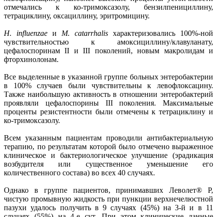
отмечались к ко-тримоксазолу, бензилпенициллину,
тетрациклину, оксациллину, эритромицину.
H. influenzae
и
M. catarrhalis
характеризовались 100%-ной
чувствительностью к амоксициллину/клавуланату,
цефалоспоринам II и III поколений, новым макролидам и
фторхинолонам.
Все выделенные в указанной группе больных энтеробактерии
в 100% случаев были чувствительны к левофлоксацину.
Также наибольшую активность в отношении энтеробактерий
проявляли цефалоспорины III поколения. Максимальные
проценты резистентности были отмечены к тетрациклину и
ко-тримоксазолу.
Всем указанным пациентам проводили антибактериальную
терапию, по результатам которой было отмечено выраженное
клиническое и бактериологическое улучшение (эрадикация
возбудителя или существенное уменьшение его
количественного состава) во всех 40 случаях.
Однако в группе пациентов, принимавших Леволет® Р,
чистую промывную жидкость при пункции верхнечелюстной
пазухи удалось получить в 9 случаях (45%) на 3-й и в 11
случаях (55%) на 4-е сут. При этом клинические данные