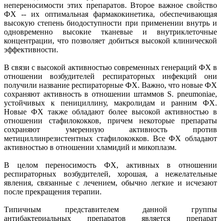
непереносимости этих препаратов. Второе важное свойство
ФХ -- их оптимальная фармакокинетика, обеспечивающая
высокую степень биодоступности при применении внутрь и
одновременно высокие тканевые и внутриклеточные
концентрации, что позволяет добиться высокой клинической
эффективности.
В связи с высокой активностью современных генераций ФХ в
отношении возбудителей респираторных инфекций они
получили название респираторные ФХ. Важно, что новые ФХ
сохраняют активность в отношении штаммов S. pneumoniae,
устойчивых к пенициллину, макролидам и ранним ФХ.
Новые ФХ также обладают более высокой активностью в
отношении стафилококков, причем некоторые препараты
сохраняют умеренную активность против
метициллинрезистентных стафилококков. Все ФХ обладают
активностью в отношении хламидий и микоплазм.
В целом переносимость ФХ, активных в отношении
респираторных возбудителей, хорошая, а нежелательные
явления, связанные с лечением, обычно легкие и исчезают
после прекращения терапии.
Типичным представителем данной группы
антибактериальных препаратов является препарат