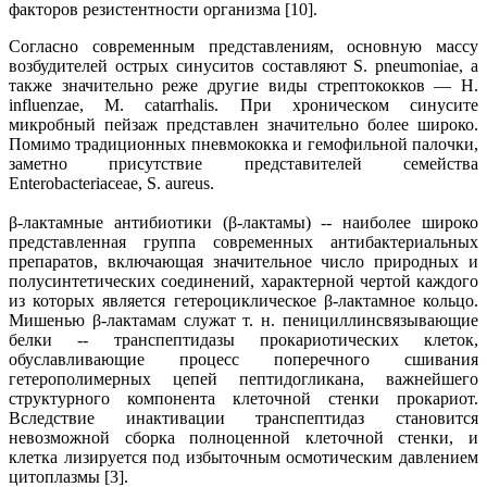
факторов резистентности организма [10].
Согласно современным представлениям, основную массу
возбудителей острых синуситов составляют S. pneumoniae, а
также значительно реже другие виды стрептококков — H.
influenzae, M. catarrhalis. При хроническом синусите
микробный пейзаж представлен значительно более широко.
Помимо традиционных пневмококка и гемофильной палочки,
заметно присутствие представителей семейства
Enterobacteriaceae, S. aureus.
β-лактамные антибиотики (β-лактамы) -- наиболее широко
представленная группа современных антибактериальных
препаратов, включающая значительное число природных и
полусинтетических соединений, характерной чертой каждого
из которых является гетероциклическое β-лактамное кольцо.
Мишенью β-лактамам служат т. н. пенициллинсвязывающие
белки -- транспептидазы прокариотических клеток,
обуславливающие процесс поперечного сшивания
гетерополимерных цепей пептидогликана, важнейшего
структурного компонента клеточной стенки прокариот.
Вследствие инактивации транспептидаз становится
невозможной сборка полноценной клеточной стенки, и
клетка лизируется под избыточным осмотическим давлением
цитоплазмы [3].