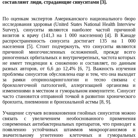
составляют люди, страдающие синуситами [3].
По оценкам экспертов Американского национального бюро
исследования здоровья (United States National Health Interview
Survey), синуситы являются наиболее частой причиной
визитов к врачу (141,3 на 1 000 населения) [4]. В Канаде
распространенность синусита достигает 135 на 1 000
населения [5]. Стоит подчеркнуть, что синуситы являются
причиной многочисленных осложнений, прежде всего
риногенных орбитальных и внутричерепных, частота которых
не имеет тенденции к снижению и составляет, по данным
разных авторов, от 6,6 до 12,4% [6, 7]. Важность изучения
проблемы синуситов обусловлена еще и тем, что она выходит
за рамки оториноларингологии и тесно связана с
бронхолегочной патологией, аллергизацией организма и
изменениями в местном и гуморальном иммунитете. Синусит
часто становится отправной точкой в развитии хронического
бронхита, пневмонии и бронхиальной астмы [8, 9].
Учащение случаев возникновения гнойных синуситов можно
связать с увеличением необоснованного применения
современных антибактериальных препаратов, что приводит к
появлению устойчивых штаммов микроорганизмов и
значительному угнетению клеточных и гуморальных