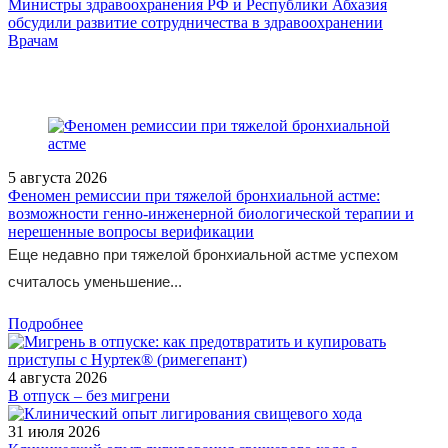
Министры здравоохранения РФ и Республики Абхазия
обсудили развитие сотрудничества в здравоохранении
/doctor/otorhinolar/issledovanie-effektivnosti-i-bezopasnosti-
Врачам
levofloksatsina-i-amoksitsillina-klavulanata-u-bolnykh-ost/
5 августа 2026
Феномен ремиссии при тяжелой бронхиальной астме:
возможности генно-инженерной биологической терапии и
нерешенные вопросы верификации
Еще недавно при тяжелой бронхиальной астме успехом
считалось уменьшение...
Подробнее
4 августа 2026
В отпуск – без мигрени
31 июля 2026