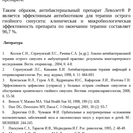
Таким образом, антибактериальный препарат Леволет® Р
является эффективным антибиотиком для терапии острого
гнойного синусита: клиническая и микробиологическая
эффективность препарата по окончании терапии составляет
96,7 %.
Литература
1. Козлов С.Н., Страчунский Л.С., Рачина С.А. [и др.]. Анализ антибактериальной
терапии острого синусита в амбулаторной практике: результаты многоцентрового
исследования. Вестн. оторинолар., 2004, 6: 4-8.
2. Страчунский Л.С., Каманин Е.И. Антибактериальная терапия инфекций в
оториноларингологии. Рус. мед. журнал, 1998, 6. 11: 684-693.
3. Кунельская Н.Л., Гуров А.В., Кудрявцева Ю.С., Кафарская Л.И., Изотова Г.Н.
Эффективность цефиксима (супракса) у больных острым гнойным синуситом и
обострением хронического гнойного синусита. Вестник оториноларингологии, 2008,
6: 55-58.
4. Benson V, Marano MA. Vital Health Stat 10, 1998, 199 (1): 428.
5. Durr DG, Desrosiers MY, Dassa C. J Otolaryngol, 2001, 30 (2): 93-7.
6. Дерюгина О.В., Чумаков Ф.И. Орбитальные и внутричерепные осложнения
воспалительных заболеваний носа и околоносовых пазух у взрослых и детей. М.:
МОНИКИ: 244-245.
7. Пискунов С.З., Тарасов И.В., Медведкова И.Г. Рос. ринология, 1995, 2: 48-49.