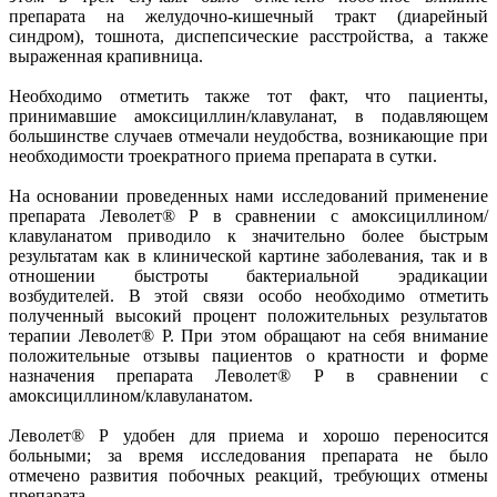
препарата на желудочно-кишечный тракт (диарейный
синдром), тошнота, диспепсические расстройства, а также
выраженная крапивница.
Необходимо отметить также тот факт, что пациенты,
принимавшие амоксициллин/клавуланат, в подавляющем
большинстве случаев отмечали неудобства, возникающие при
необходимости троекратного приема препарата в сутки.
На основании проведенных нами исследований применение
препарата Леволет® Р в сравнении с амоксициллином/
клавуланатом приводило к значительно более быстрым
результатам как в клинической картине заболевания, так и в
отношении быстроты бактериальной эрадикации
возбудителей. В этой связи особо необходимо отметить
полученный высокий процент положительных результатов
терапии Леволет® Р. При этом обращают на себя внимание
положительные отзывы пациентов о кратности и форме
назначения препарата Леволет® Р в сравнении с
амоксициллином/клавуланатом.
Леволет® Р удобен для приема и хорошо переносится
больными; за время исследования препарата не было
отмечено развития побочных реакций, требующих отмены
препарата.