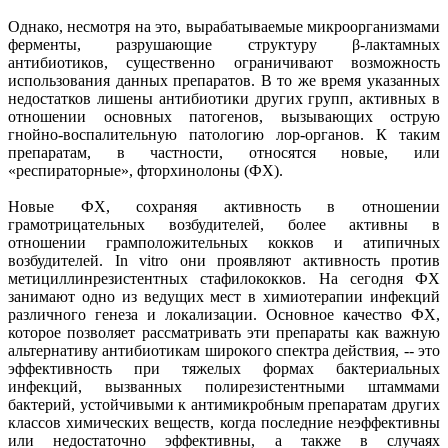
Однако, несмотря на это, вырабатываемые микроорганизмами
ферменты, разрушающие структуру β-лактамных
антибиотиков, существенно ограничивают возможность
использования данных препаратов. В то же время указанных
недостатков лишены антибиотики других групп, активных в
отношении основных патогенов, вызывающих острую
гнойно-воспалительную патологию лор-органов. К таким
препаратам, в частности, относятся новые, или
«респираторные», фторхинолоны (ФХ).
Новые ФХ, сохраняя активность в отношении
грамотрицательных возбудителей, более активны в
отношении грамположительных кокков и атипичных
возбудителей. In vitro они проявляют активность против
метициллинрезистентных стафилококков. На сегодня ФХ
занимают одно из ведущих мест в химиотерапии инфекций
различного генеза и локализации. Основное качество ФХ,
которое позволяет рассматривать эти препараты как важную
альтернативу антибиотикам широкого спектра действия, -- это
эффективность при тяжелых формах бактериальных
инфекций, вызванных полирезистентными штаммами
бактерий, устойчивыми к антимикробным препаратам других
классов химических веществ, когда последние неэффективны
или недостаточно эффективны, а также в случаях