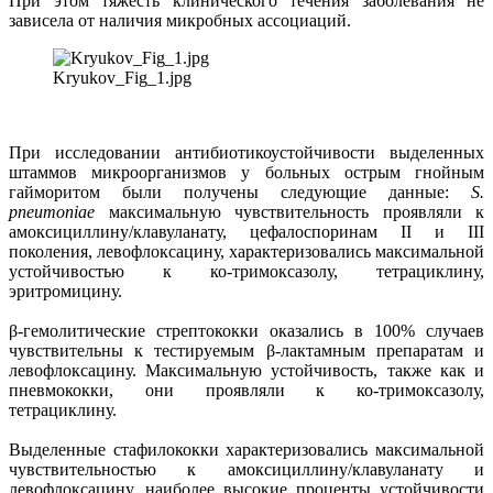
При этом тяжесть клинического течения заболевания не
зависела от наличия микробных ассоциаций.
Kryukov_Fig_1.jpg
При исследовании антибиотикоустойчивости выделенных
штаммов микроорганизмов у больных острым гнойным
гайморитом были получены следующие данные:
S.
pneumoniae
максимальную чувствительность проявляли к
амоксициллину/клавуланату, цефалоспоринам II и III
поколения, левофлоксацину, характеризовались максимальной
устойчивостью к ко-тримоксазолу, тетрациклину,
эритромицину.
β-гемолитические стрептококки оказались в 100% случаев
чувствительны к тестируемым β-лактамным препаратам и
левофлоксацину. Максимальную устойчивость, также как и
пневмококки, они проявляли к ко-тримоксазолу,
тетрациклину.
Выделенные стафилококки характеризовались максимальной
чувствительностью к амоксициллину/клавуланату и
левофлоксацину, наиболее высокие проценты устойчивости