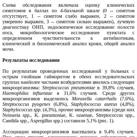
Схема обследования включала оценку клинических
симптомов в баллах по 4-балльной шкале (0 -- симптом
отсутствует, 1 -- симптом слабо выражен, 2 -- симптом
умеренно выражен, 3 -- симптом сильно выражен), лучевую
диагностику ОНП, эндоскопическое исследование полости
носа, микробиологическое исследование пунктата с
определением чувствительности к антибиотикам,
клинический и биохимический анализ крови, общий анализ
мочи.
Результаты исследования
По результатам проведенных исследований у больных с
острым гнойным гайморитом в обеих исследовательских
группах наиболее частыми возбудителями явились следующие
микроорганизмы:
Streptococcus pneumoniae
в 39,8% случаев,
Haemophilus influenzae
в 31,6% случаев. Среди других
микроорганизмов выделялись
Moraxella catarrhalis
(7,6%),
Streptococcus pyogenes
(6,8%),
Staphylococcus aureus
(4,8%),
Staphylococcus spp
. (4,3%), прочие микроорганизмы (среди них
Neisseria spp., K. pneumoniae, K. ozaenae, Streptococcus spp.,
Candida spp., Aspergillus spp.) составили 5,1% (рис. 1).
Ассоциации микроорганизмов высевались в 9,4% случаев.