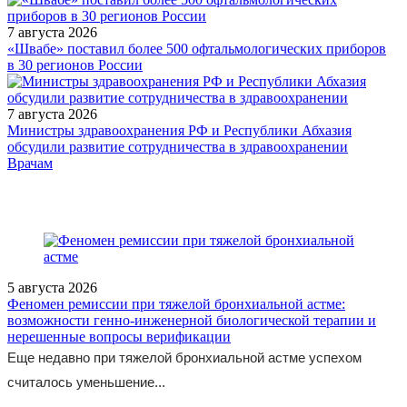
7 августа 2026
«Швабе» поставил более 500 офтальмологических приборов
в 30 регионов России
7 августа 2026
Министры здравоохранения РФ и Республики Абхазия
обсудили развитие сотрудничества в здравоохранении
/doctor/oncology/kartsinoma-podzheludochnoy-zhelezy-aktualnoe-
Врачам
mesto-multimodalnoy-terapii/
5 августа 2026
Феномен ремиссии при тяжелой бронхиальной астме:
возможности генно-инженерной биологической терапии и
нерешенные вопросы верификации
Еще недавно при тяжелой бронхиальной астме успехом
считалось уменьшение...