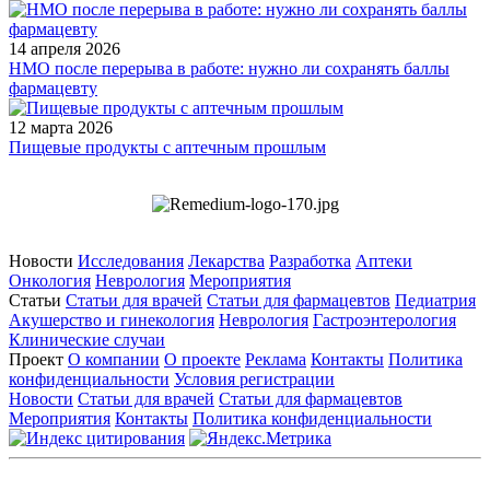
14 апреля 2026
НМО после перерыва в работе: нужно ли сохранять баллы
фармацевту
12 марта 2026
Пищевые продукты с аптечным прошлым
Новости
Исследования
Лекарства
Разработка
Аптеки
Онкология
Неврология
Мероприятия
Статьи
Статьи для врачей
Статьи для фармацевтов
Педиатрия
Акушерство и гинекология
Неврология
Гастроэнтерология
Клинические случаи
Проект
О компании
О проекте
Реклама
Контакты
Политика
конфиденциальности
Условия регистрации
Новости
Статьи для врачей
Статьи для фармацевтов
Мероприятия
Контакты
Политика конфиденциальности
Общество с ограниченной ответственностью «ГРУППА