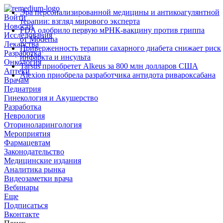
Эра персонализированной медицины и антикоагулянтной
Войти
терапии: взгляд мирового эксперта
Новости
FDA одобрило первую мРНК‑вакцину против гриппа
Исследования
от Moderna
Лекарства
Приверженность терапии сахарного диабета снижает риск
Разработка
инфаркта и инсульта
Онкология
Tarsus приобретет Alkeus за 800 млн долларов США
Аптеки
Alexion приобрела разработчика антидота ривароксабана
Врачам
Педиатрия
Гинекология и Акушерство
Разработка
Неврология
Оториноларингология
Мероприятия
Фармацевтам
Законодательство
Медицинские издания
Аналитика рынка
Видеозаметки врача
Вебинары
Еще
Подписаться
Вконтакте