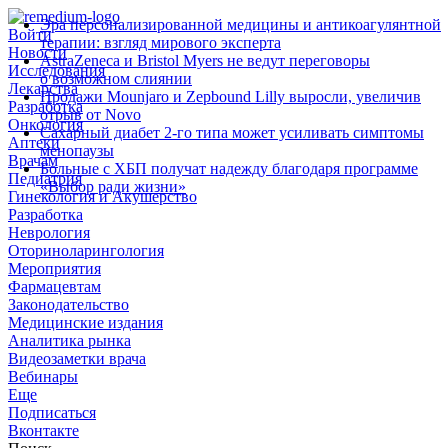
Эра персонализированной медицины и антикоагулянтной
Войти
терапии: взгляд мирового эксперта
Новости
AstraZeneca и Bristol Myers не ведут переговоры
Исследования
о возможном слиянии
Лекарства
Продажи Mounjaro и Zepbound Lilly выросли, увеличив
Разработка
отрыв от Novo
Онкология
Сахарный диабет 2‑го типа может усиливать симптомы
Аптеки
менопаузы
Врачам
Больные с ХБП получат надежду благодаря программе
Педиатрия
«Выбор ради жизни»
Гинекология и Акушерство
Разработка
Неврология
Оториноларингология
Мероприятия
Фармацевтам
Законодательство
Медицинские издания
Аналитика рынка
Видеозаметки врача
Вебинары
Еще
Подписаться
Вконтакте