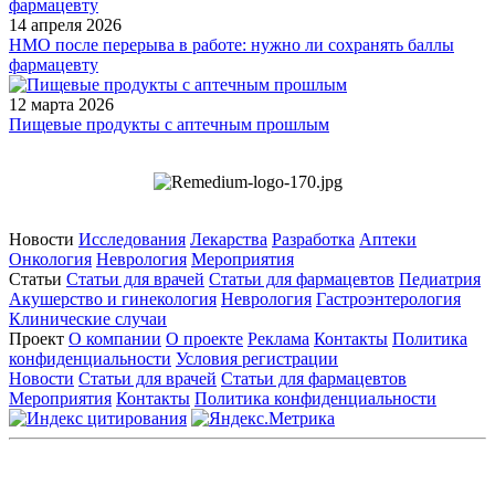
14 апреля 2026
НМО после перерыва в работе: нужно ли сохранять баллы
фармацевту
12 марта 2026
Пищевые продукты с аптечным прошлым
Новости
Исследования
Лекарства
Разработка
Аптеки
Онкология
Неврология
Мероприятия
Статьи
Статьи для врачей
Статьи для фармацевтов
Педиатрия
Акушерство и гинекология
Неврология
Гастроэнтерология
Клинические случаи
Проект
О компании
О проекте
Реклама
Контакты
Политика
конфиденциальности
Условия регистрации
Новости
Статьи для врачей
Статьи для фармацевтов
Мероприятия
Контакты
Политика конфиденциальности
Общество с ограниченной ответственностью «ГРУППА
РЕМЕДИУМ»