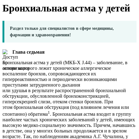
Бронхиальная астма у детей
Раздел только для специалистов в сфере медицины,
фармации и здравоохранения!
Глава
седьмая
Бронхиальная астма у детей (МКБ-Х J.44) – заболевание, в
основе которого лежит хроническое аллергическое
воспаление бронхов, сопровождающееся их
гиперреактивностью и периодически возникающими
приступами затрудненного дыхания
или удушья в результате распространенной бронхиальной
обструкции, обусловленной бронхоконстрикцией,
гиперсекрецией слизи, отеком стенки бронхов. При
этом бронхиальная обструкция (под влиянием лечения или
1
спонтанно) обратима
. Бронхиальная астма входит в группу
наиболее частых хронических заболеваний у детей, имеющих
высокую медико-социальную значимость. Причем, начавшись
в детстве, она у многих больных продолжается и в зрелом
возрасте. Так, по наблюдениям академика А.Г. Чучалина, у