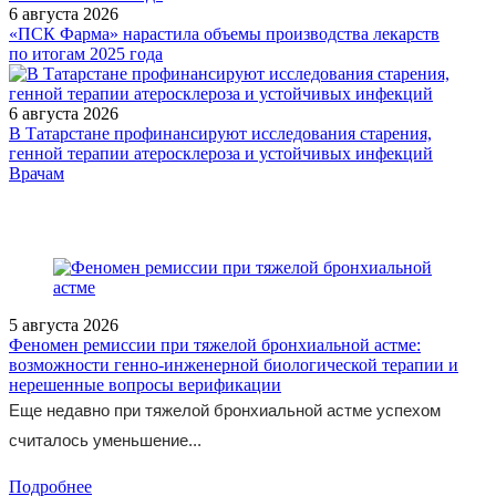
6 августа 2026
«ПСК Фарма» нарастила объемы производства лекарств
по итогам 2025 года
6 августа 2026
В Татарстане профинансируют исследования старения,
генной терапии атеросклероза и устойчивых инфекций
/doctor/oncology/Bronkhialnaya-astma-u-detey/
Врачам
5 августа 2026
Феномен ремиссии при тяжелой бронхиальной астме:
возможности генно-инженерной биологической терапии и
нерешенные вопросы верификации
Еще недавно при тяжелой бронхиальной астме успехом
считалось уменьшение...
Подробнее