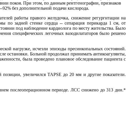
оянии покоя. При этом, по данным рентгенографии, признаков
--92% без дополнительной подачи кислорода.
ателей работы правого желудочка, снижение регургитации на
ы по задней стенке сердца -- сепарация перикарда 1 см, от
стоянии под наблюдение кардиолога по месту жительства. Было
ачения специфических легочных вазодилататоров было решено
еской нагрузке, исчезли эпизоды пресинкопальных состояний.
сле остановки. Больной продолжал принимать антикоагулянты,
аженности, была проведено плановое обследование пациента с
 позиции, увеличился TAPSE до 20 мм и другие показатели.
аннем послеоперационном периоде. ЛСС снижено до 313 дин.*