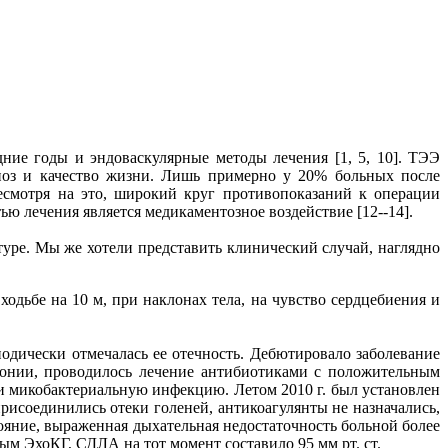
ние годы и эндоваскулярные методы лечения [1, 5, 10]. ТЭЭ
гноз и качество жизни. Лишь примерно у 20% больных после
есмотря на это, широкий круг противопоказаний к операции
ю лечения является медикаментозное воздействие [12--14].
туре. Мы же хотели представить клинический случай, наглядно
одьбе на 10 м, при наклонах тела, на чувство сердцебиения и
иодически отмечалась ее отечность. Дебютировало заболевание
вмонии, проводилось лечение антибиотиками с положительным
ли микобактериальную инфекцию. Летом 2010 г. был установлен
присоединились отеки голеней, антикоагулянты не назначались,
тояние, выраженная дыхательная недостаточность больной более
м ЭхоКГ, СДЛА на тот момент составило 95 мм рт. ст.