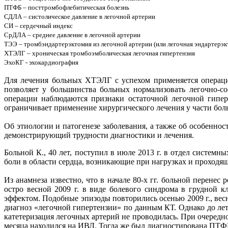
ПТФБ – посттромбофлебитическая болезнь
СДЛА – систолическое давление в легочной артерии
СИ – сердечный индекс
СрДЛА – среднее давление в легочной артерии
ТЭЭ – тромбэндартерэктомия из легочной артерии (или легочная эндартерэк
ХТЭЛГ – хроническая тромбоэмболическая легочная гипертензия
ЭхоКГ - эхокардиография
Для лечения больных ХТЭЛГ с успехом применяется операция
позволяет у большинства больных нормализовать легочно-с
операции наблюдаются признаки остаточной легочной гипер
ограничивает применение хирургического лечения у части боль
Об этиологии и патогенезе заболевания, а также об особенно
демонстрирующий трудности диагностики и лечения.
Больной К., 40 лет, поступил в июле 2013 г. в отдел систем
боли в области сердца, возникающие при нагрузках и проходящ
Из анамнеза известно, что в начале 80-х гг. больной перене
остро весной 2009 г. в виде болевого синдрома в грудной 
эффектом. Подобные эпизоды повторились осенью 2009 г., вес
диагноз «легочной гипертензии» по данным КТ. Однако до лета
катетеризация легочных артерий не проводилась. При очередно
месяца находился на ИВЛ. Тогда же был диагностирована ПТФБ