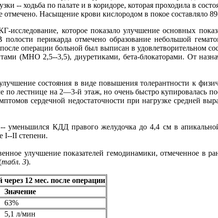
и -- ходьба по палате и в коридоре, которая проходила в сост
 отмечено. Насыщение крови кислородом в покое составляло 89
КГ-исследование, которое показало улучшение основных показ
 В полости перикарда отмечено образование небольшой гематом
. после операции больной был выписан в удовлетворительном со
ами (МНО 2,5--3,5), диуретиками, бета-блокаторами. От назн
улучшение состояния в виде повышения толерантности к физич
е по лестнице на 2—3-й этаж, но очень быстро купировалась по
мптомов сердечной недостаточности при нагрузке средней выр
-- уменьшился КДД правого желудочка до 4,4 см в апикальной
I--II степени.
твенное улучшение показателей гемодинамики, отмеченное в р
(
табл. 3
).
 через 12 мес. после операции
Значение
63%
5,1 л/мин