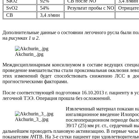
SaO2
92%
СВ после NO
3,4 л/мин
SvO2
54%
Результат пробы с NO
Отрицате
СВ
3,4 л/мин
Дополнительные данные о состоянии легочного русла были п
на
рисунках 1 и 2
.
Akchurin_.jpg
Междисциплинарным консилиумом в составе ведущих специал
проведение вмешательства стали проксимальная окклюзия лево
этих изменений будет способствовать снижению ЛСС в дос
прогностическими факторами.
После соответствующей подготовки 16.10.2013 г. пациенту в 
легочной ТЭЭ. Операция прошла без осложнений.
Извлеченный материал показан н
ингаляционное введение Илопрост
Akchurin_3_.jpg
послеоперационном периоде было 
39/17 (25) мм рт. ст., сердечный 
дальнейшем проводить плановую активизацию. В первые часы 
показателям АЧТВ. На 3-е сутки пациент при удовлетворитель