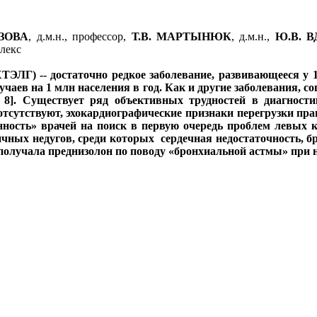
АЗОВА
, д.м.н., профессор,
Т.В. МАРТЫНЮК
, д.м.н.,
Ю.В. 
лекс
ЭЛГ) -- достаточно редкое заболевание, развивающееся у 1
учаев на 1 млн населения в год. Как и другие заболевания,
, 8]. Существует ряд объективных трудностей в диагнос
тсутствуют, эхокардиографические признаки перегрузки пра
енность» врачей на поиск в первую очередь проблем левых к
ичных недугов, среди которых сердечная недостаточность, б
 получала преднизолон по поводу «бронхиальной астмы» при