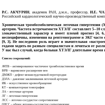
Р.С. АКЧУРИН
, академик РАН, д.м.н., профессор,
И.Е. Ч
Российский кардиологический научно-производственный комп
Хроническая тромбоэмболическая легочная гипертензия (ХТ
артерии. Частота встречаемости ХТЭЛГ составляет 5--10 сл
злокачественный характер и имеет плохой прогноз [4, 6
неспецифичны, изменения на рентгенограмме и ЭКГ часто о
[9, 3]. Не последнюю роль играет и значительная «настро
годами ходить по разным специалистам и лечиться от разл
У нас был случай, когда больная ХТЭЛГ длительное время
Список сокращений:
АЧТВ – активированное частичное тромбопластиновое время
ВРВ – варикозное расширение вен
ДМЖП – дефект межжелудочковой перегородки
ДЗЛА – давление заклинивания легочной артерии
ИК – искусственное кровообращение
КТ – компьютерная томография
ЛА – легочные артерии
ЛГ – легочная гипертензия
ЛСС – легочно-сосудистое сопротивление
ОЛСС – общее легочно-сосудистое сопротивление