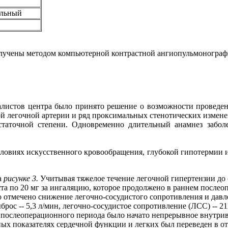
льный
олучены методом компьютерной контрастной ангиопульмоногра
истов центра было принято решение о возможности проведен
й легочной артерии и ряд проксимальных стенотических изменени
таточной степени. Одновременно длительный анамнез забо
условиях искусственного кровообращения, глубокой гипотермии 
а
рисунке 3.
Учитывая тяжелое течение легочной гипертензии до 
а по 20 мг за ингаляцию, которое продолжено в раннем послеоп
отмечено снижение легочно-сосудистого сопротивления и давле
выброс -- 5,3 л/мин, легочно-сосудистое сопротивление (ЛСС) -- 2
послеоперационного периода было начато непрерывное внутрив
ных показателях сердечной функции и легких был переведен в о