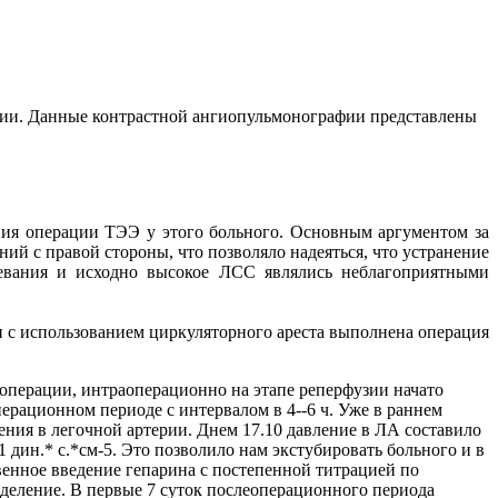
фии. Данные контрастной ангиопульмонографии представлены
ия операции ТЭЭ у этого больного. Основным аргументом за
й с правой стороны, что позволяло надеяться, что устранение
левания и исходно высокое ЛСС являлись неблагоприятными
и с использованием циркуляторного ареста выполнена операция
операции, интраоперационно на этапе реперфузии начато
ерационном периоде с интервалом в 4--6 ч. Уже в раннем
ния в легочной артерии. Днем 17.10 давление в ЛА составило
11 дин.* с.*см-5. Это позволило нам экстубировать больного и в
енное введение гепарина с постепенной титрацией по
тделение. В первые 7 суток послеоперационного периода