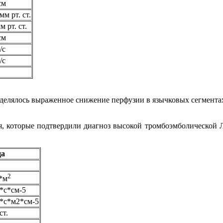
см
м рт. ст.
 рт. ст.
см
/с
/с
елялось выраженное снижение перфузии в язычковых сегментах
, которые подтвердили диагноз высокой тромбоэмболической ЛГ.
ца
2
*м
*с*см-5
*с*м2*см-5
ст.