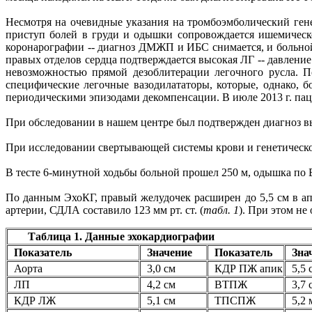
Несмотря на очевидные указания на тромбоэмболический гене
приступ болей в груди и одышки сопровождается ишемическ
коронарографии -- диагноз ДМЖП и ИБС снимается, и больно
правых отделов сердца подтверждается высокая ЛГ -- давление 
невозможностью прямой дезоблитерации легочного русла. П
специфические легочные вазодилататоры, которые, однако, 
периодическими эпизодами декомпенсации. В июле 2013 г. пац
При обследовании в нашем центре был подтвержден диагноз вы
При исследовании свертывающей системы крови и генетическо
В тесте 6-минутной ходьбы больной прошел 250 м, одышка по Б
По данным ЭхоКГ, правый желудочек расширен до 5,5 см в ап
артерии, СДЛА составило 123 мм рт. ст. (
табл. 1
). При этом не
Таблица 1. Данные эхокардиографии
Показатель
Значение
Показатель
Зна
Аорта
3,0 см
КДР ПЖ апик
5,5 
ЛП
4,2 см
ВТПЖ
3,7 
КДР ЛЖ
5,1 см
ТПСПЖ
5,2 