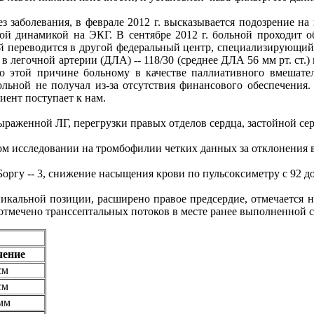
з заболевания, в феврале 2012 г. высказывается подозрение на
ой динамикой на ЭКГ. В сентябре 2012 г. больной проходит о
й переводится в другой федеральный центр, специализирующийс
в легочной артерии (ДЛА) -- 118/30 (среднее ДЛА 56 мм рт. ст.
о этой причине больному в качестве паллиативного вмешател
больной не получал из-за отсутствия финансового обеспечения
иент поступает к нам.
раженной ЛГ, перегрузки правых отделов сердца, застойной се
м исследовании на тромбофилии четких данных за отклонения в
оргу -- 3, снижение насыщения крови по пульсоксиметру с 92 д
икальной позиции, расширено правое предсердие, отмечается н
 отмечено транссептальных потоков в месте ранее выполненной 
чение
см
см
мм