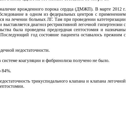
 наличие врожденного порока сердца (ДМЖП). В марте 2012 г.
бследование в одном из федеральных центров с применением
я на лечении больных ЛГ. Там при проведении катетеризации
) и выставляется диагноз рестриктивной легочной гипертензии с
ьства была проведена предсердная септостомия и назначаны
. Последующий год состояние пациента оставалось прежним с
рдечной недостаточности.
 системе коагуляции и фибринолиза получено не было.
о 84%.
едостаточность трикуспидального клапана и клапана легочной
септостомии.