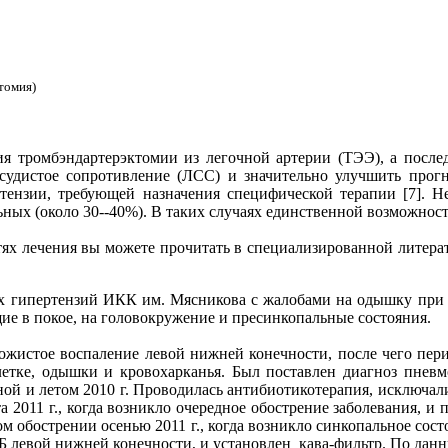
томия)
 тромбэндартерэктомии из легочной артерии (ТЭЭ), а послед
осудистое сопротивление (ЛСС) и значительно улучшить про
тензии, требующей назначения специфической терапии [7]. Н
ных (около 30--40%). В таких случаях единственной возможность
стях лечения вы можете прочитать в специализированной литера
ных гипертензий ИКК им. Мясникова с жалобами на одышку при х
ие в покое, на головокружение и пресинкопальные состояния.
с рожистое воспаление левой нижней конечности, после чего пер
клетке, одышки и кровохарканья. Был поставлен диагноз пне
ной и летом 2010 г. Проводилась антибиотикотерапия, исключа
 2011 г., когда возникло очередное обострение заболевания, и 
м обострении осенью 2011 г., когда возникло синкопальное сос
 левой нижней конечности, и установлен кава-фильтр. По данны