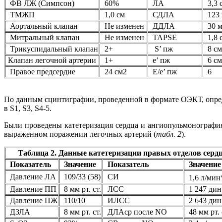
ФВ ЛЖ (Симпсон)
60%
ЛА
3,3 
ТМЖП
1,0 см
СДЛА
123 м
Аортальный клапан
Не изменен
ДДЛА
30 мм
Митральный клапан
Не изменен
TAPSE
1,8 
Трикуспидальный клапан
2+
S’ пж
8 см
Клапан легочной артерии
1+
e’ пж
6 см
Правое предсердие
24 см2
E/e’ пж
6
По данным сцинтиграфии, проведенной в формате ОЭКТ, опред
в S1, S3, S4-5.
Были проведены катетеризация сердца и ангиопульмонография
выраженном поражении легочных артерий (
табл. 2
).
Таблица 2. Данные катетеризации правых отделов серд
Показатель
Значение
Показатель
Значение
Давление ЛА
109/33 (58)
СИ
1,6 л/мин
Давление ПП
8 мм рт. ст.
ЛСС
1 247 дин
Давление ПЖ
110/10
ИЛСС
2 643 дин
ДЗЛА
8 мм рт. ст.
ДЛАср после NO
48 мм рт. 