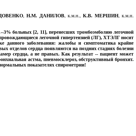
ВДОВЕНКО
,
Н.М. ДАНИЛОВ
, к.м.н.,
К.В. МЕРШИН
, к.м.н.
--3% больных [2, 11], перенесших тромбоэмболию легочной
 сопровождающиеся легочной гипертензией (ЛГ), ХТЭЛГ носит
тике данного заболевания: жалобы и симптоматика крайне
вых отделов сердца появляются на поздних стадиях болезни
амер сердца, а не правых. Как результат -- пациент может
ронхиальная астма, пневмосклероз, обструктивный бронхит.
 нормальных показателях спирометрии!