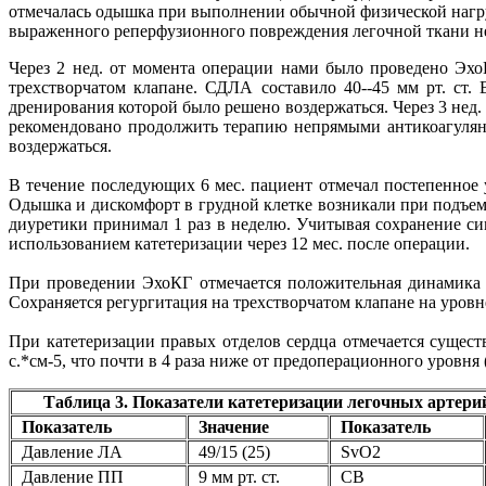
отмечалась одышка при выполнении обычной физической нагрузк
выраженного реперфузионного повреждения легочной ткани не
Через 2 нед. от момента операции нами было проведено Эхо
трехстворчатом клапане. СДЛА составило 40--45 мм рт. ст.
дренирования которой было решено воздержаться. Через 3 нед
рекомендовано продолжить терапию непрямыми антикоагулянт
воздержаться.
В течение последующих 6 мес. пациент отмечал постепенное 
Одышка и дискомфорт в грудной клетке возникали при подъем
диуретики принимал 1 раз в неделю. Учитывая сохранение си
использованием катетеризации через 12 мес. после операции.
При проведении ЭхоКГ отмечается положительная динамика 
Сохраняется регургитация на трехстворчатом клапане на уровне 
При катетеризации правых отделов сердца отмечается сущес
с.*см-5, что почти в 4 раза ниже от предоперационного уровня 
Таблица 3. Показатели катетеризации легочных артерий
Показатель
Значение
Показатель
Давление ЛА
49/15 (25)
SvO2
Давление ПП
9 мм рт. ст.
СВ