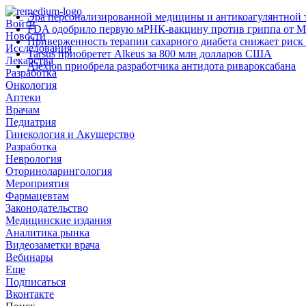
Эра персонализированной медицины и антикоагулянтной т
Войти
FDA одобрило первую мРНК‑вакцину против гриппа от M
Новости
Приверженность терапии сахарного диабета снижает риск 
Исследования
Tarsus приобретет Alkeus за 800 млн долларов США
Лекарства
Alexion приобрела разработчика антидота ривароксабана
Разработка
Онкология
Аптеки
Врачам
Педиатрия
Гинекология и Акушерство
Разработка
Неврология
Оториноларингология
Мероприятия
Фармацевтам
Законодательство
Медицинские издания
Аналитика рынка
Видеозаметки врача
Вебинары
Еще
Подписаться
Вконтакте