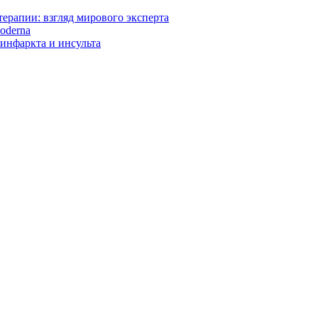
ерапии: взгляд мирового эксперта
oderna
инфаркта и инсульта