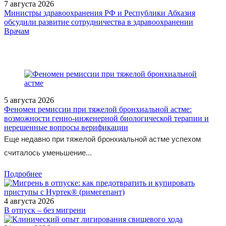
7 августа 2026
Министры здравоохранения РФ и Республики Абхазия
обсудили развитие сотрудничества в здравоохранении
/public/books/sovremennye-vozmozhnosti-diagnostiki-i-lecheniya-v/
Врачам
5 августа 2026
Феномен ремиссии при тяжелой бронхиальной астме:
возможности генно-инженерной биологической терапии и
нерешенные вопросы верификации
Еще недавно при тяжелой бронхиальной астме успехом
считалось уменьшение...
Подробнее
4 августа 2026
В отпуск – без мигрени