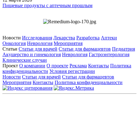
Пищевые продукты с аптечным прошлым
Новости
Исследования
Лекарства
Разработка
Аптеки
Онкология
Неврология
Мероприятия
Статьи
Статьи для врачей
Статьи для фармацевтов
Педиатрия
Акушерство и гинекология
Неврология
Гастроэнтерология
Клинические случаи
Проект
О компании
О проекте
Реклама
Контакты
Политика
конфиденциальности
Условия регистрации
Новости
Статьи для врачей
Статьи для фармацевтов
Мероприятия
Контакты
Политика конфиденциальности
Общество с ограниченной ответственностью «ГРУППА
РЕМЕДИУМ»
Адрес местонахождения: 105082, г. Москва, ул. Бакунинская, д.
71
ОГРН: 1067746819470 ИНН: 7701669956
Контактные данные: Телефон:
+7 (495) 780-34-25
|