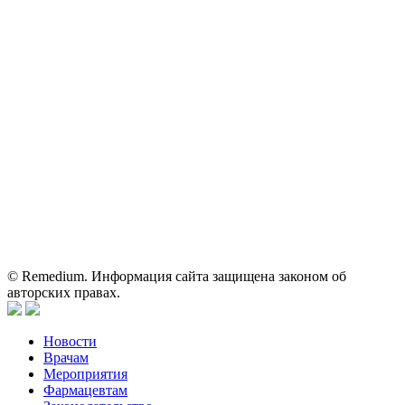
Электронная почта:
reklama@remedium.ru
На сайте используются изображения по лицензии
Shutterstock/FOTODOM, соблюдаются авторские права.
Вся информация, размещенная на веб-сайте, предназначена
исключительно для работников здравоохранения. Информация
о препаратах, отпускаемых по рецепту, предназначена только
для медицинских и фармацевтических специалистов.
Информация, содержащаяся на сайте, не должна использоваться
пациентами для принятия самостоятельного решения о
применении представленных лекарственных препаратов и не
может служить заменой очной консультации врача.
© Remedium. Информация сайта защищена законом об
авторских правах.
Новости
Врачам
Мероприятия
Фармацевтам