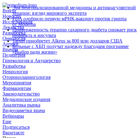
Эра персонализированной медицины и антикоагулянтной
Войти
терапии: взгляд мирового эксперта
Новости
FDA одобрило первую мРНК‑вакцину против гриппа
Исследования
от Moderna
Лекарства
Приверженность терапии сахарного диабета снижает риск
Разработка
инфаркта и инсульта
Онкология
Tarsus приобретет Alkeus за 800 млн долларов США
Аптеки
Больные с ХБП получат надежду благодаря программе
Врачам
«Выбор ради жизни»
Педиатрия
Гинекология и Акушерство
Разработка
Неврология
Оториноларингология
Мероприятия
Фармацевтам
Законодательство
Медицинские издания
Аналитика рынка
Видеозаметки врача
Вебинары
Еще
Подписаться
Вконтакте