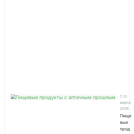
12
марта
2026
Пище
вые
прод