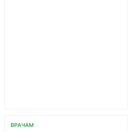
/news/v-rossii-vyyavleno-10-598-novykh-sluchaev-
ВРАЧАМ
covid-19/