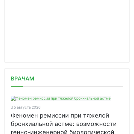
/news/v-khabarovske-budet-sozdan-far/
ВРАЧАМ
5 августа 2026
Феномен ремиссии при тяжелой
бронхиальной астме: возможности
генно-инженерной биологической