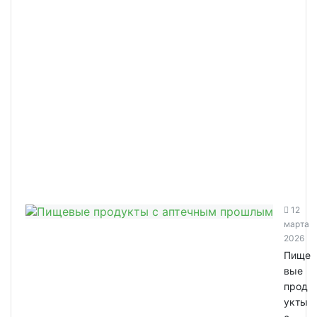
12
марта
2026
Пище
вые
прод
укты