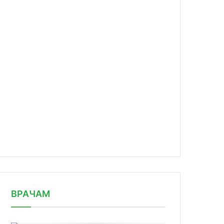
news/u-tseliteley-i-shamanov-mogut/
ВРАЧАМ