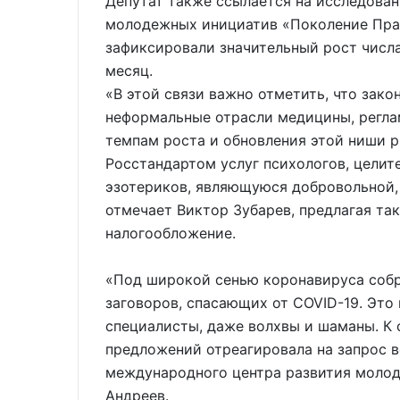
Депутат также ссылается на исследова
молодежных инициатив «Поколение Прав
зафиксировали значительный рост числа
месяц.
«В этой связи важно отметить, что зак
неформальные отрасли медицины, регла
темпам роста и обновления этой ниши 
Росстандартом услуг психологов, целит
эзотериков, являющуюся добровольной, 
отмечает Виктор Зубарев, предлагая та
налогообложение.
«Под широкой сенью коронавируса собр
заговоров, спасающих от COVID-19. Это 
специалисты, даже волхвы и шаманы. К
предложений отреагировала на запрос в
международного центра развития моло
Андреев.