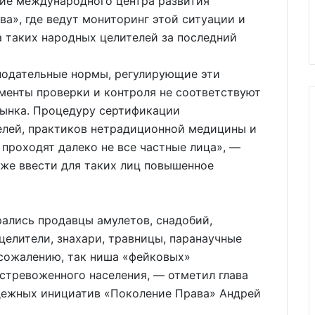
ние международного центра развития
а», где ведут мониторинг этой ситуации и
 таких народных целителей за последний
онодательные нормы, регулирующие эти
менты проверки и контроля не соответствуют
рынка. Процедуру сертификации
елей, практиков нетрадиционной медицины и
проходят далеко не все частные лица», —
кже ввести для таких лиц повышенное
ались продавцы амулетов, снадобий,
целители, знахари, травницы, паранаучные
 сожалению, так ниша «фейковых»
стревоженного населения, — отметил глава
дежных инициатив «Поколение Права» Андрей