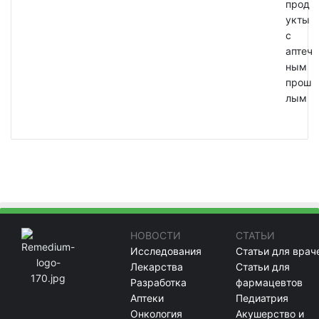
прод
укты
с
аптеч
ным
прош
лым
НОВОСТИ
СТАТЬИ
Исследования
Статьи для врач
Лекарства
Статьи для
Разработка
фармацевтов
Аптеки
Педиатрия
Онкология
Акушерство и