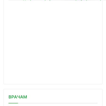
/news/spros-na-detskiy-dms-vyros-poch/
ВРАЧАМ