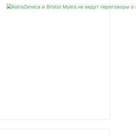
news/sovet-ekspertov-fda-podderzhal/