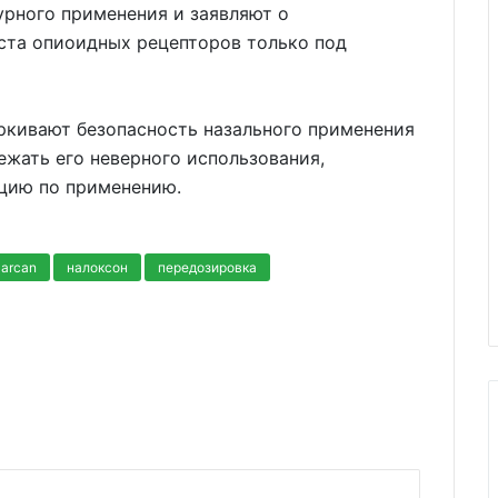
урного применения и заявляют о
ста опиоидных рецепторов только под
ркивают безопасность назального применения
ежать его неверного использования,
кцию по применению.
arcan
налоксон
передозировка