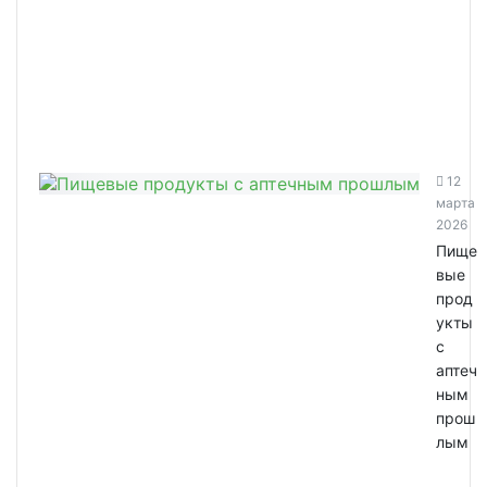
12
марта
2026
Пище
вые
прод
укты
с
аптеч
ным
прош
лым