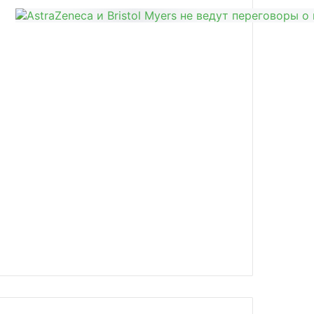
news/rozhdaemost-v-italii-dostigla/