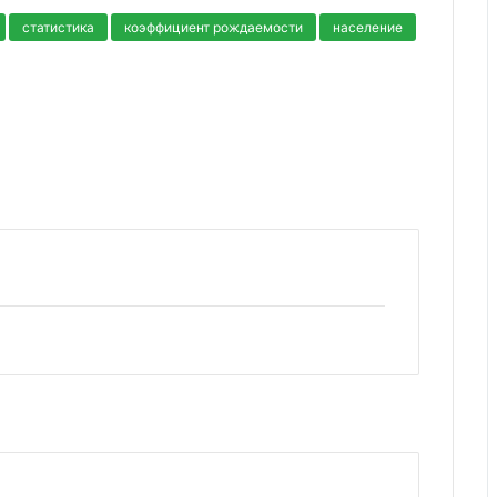
статистика
коэффициент рождаемости
население