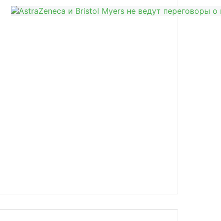
news/rostekh-pristupil-k-pervym-v-e/