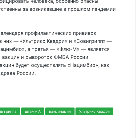
ицировать человека, особенно опасны
етственны за возникавшие в прошлом пандемии
 календаря профилактических прививок
з них — «Ультрикс Квадри» и «Совигрипп» —
Нацимбио», а третья — «Флю-М» — является
И вакцин и сывороток ФМБА России
акцин будет осуществлять «Нацимбио», как
драва России.
ив гриппа
штамм А
вакцинация
Ультрикс Квадри