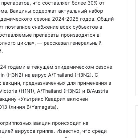
 препаратов, что составляет более 30% от
ъема. Вакцины содержат актуальный набор
демического сезона 2024-2025 годов. Общий
т поэтапное снабжение всех субъектов в
 поставляемые препараты производятся в
лного цикла», — рассказал генеральный
ий.
024 годами в текущем эпидемическом сезоне
 (H3N2) на вирус A/Thailand (H3N2). С
х вакцин, предназначенных для применения в
oria (H1N1), A/Thailand (H3N2) и B/Austria
 вакцину «Ультрикс Квадри» включен
13 (линия B/Yamagata).
огриппозных вакцин происходит на
ацией вирусов гриппа. Известно, что среди