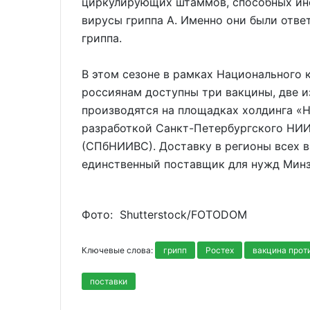
циркулирующих штаммов, способных инф
вирусы гриппа А. Именно они были отв
гриппа.
В этом сезоне в рамках Национального
россиянам доступны три вакцины, две и
производятся на площадках холдинга «
разработкой Санкт-Петербургского НИ
(СПбНИИВС). Доставку в регионы всех в
единственный поставщик для нужд Минз
Фото: Shutterstoсk/FOTODOM
Ключевые слова:
грипп
Ростех
вакцина прот
поставки