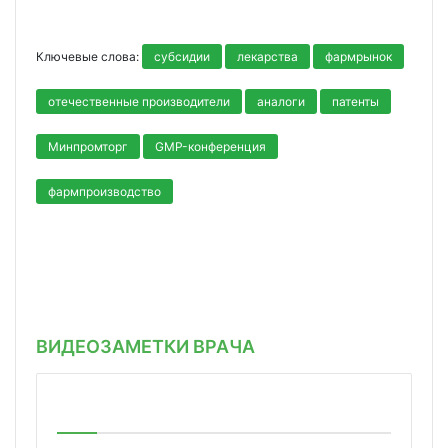
Ключевые слова:
субсидии
лекарства
фармрынок
отечественные производители
аналоги
патенты
Минпромторг
GMP-конференция
фармпроизводство
ВИДЕОЗАМЕТКИ ВРАЧА