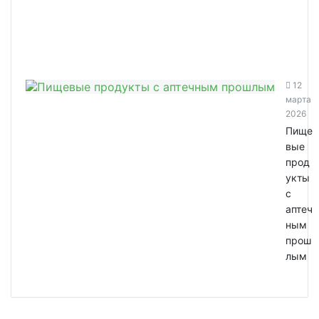
12
марта
2026
Пище
вые
прод
укты
с
аптеч
ным
прош
лым