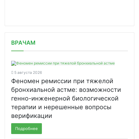
/news/rossiya-vyshla-na-vtoroe-mesto-v-mire-po-
ВРАЧАМ
chislu-za/
5 августа 2026
Феномен ремиссии при тяжелой
бронхиальной астме: возможности
генно-инженерной биологической
терапии и нерешенные вопросы
верификации
Подробнее