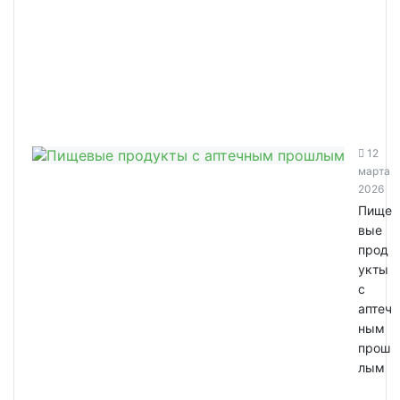
12
марта
2026
Пище
вые
прод
укты
с
аптеч
ным
прош
лым