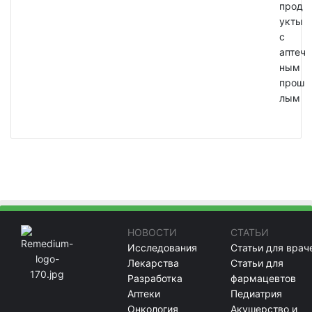
прод
укты
с
аптеч
ным
прош
лым
НОВОСТИ
СТАТЬИ
Исследования
Статьи для врач
Лекарства
Статьи для
Разработка
фармацевтов
Аптеки
Педиатрия
Онкология
Акушерство и