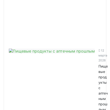
12
марта
2026
Пище
вые
прод
укты
с
аптеч
ным
прош
лым