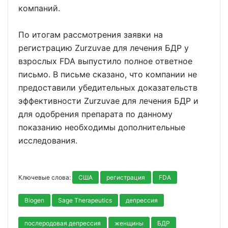
компаний.
По итогам рассмотрения заявки на
регистрацию Zurzuvae для лечения БДР у
взрослых FDA выпустило полное ответное
письмо. В письме сказано, что компании не
предоставили убедительных доказательств
эффективности Zurzuvae для лечения БДР и
для одобрения препарата по данному
показанию необходимы дополнительные
исследования.
Ключевые слова:
США
регистрация
FDA
Biogen
Sage Therapeutics
депрессия
послеродовая депрессия
женщины
БДР