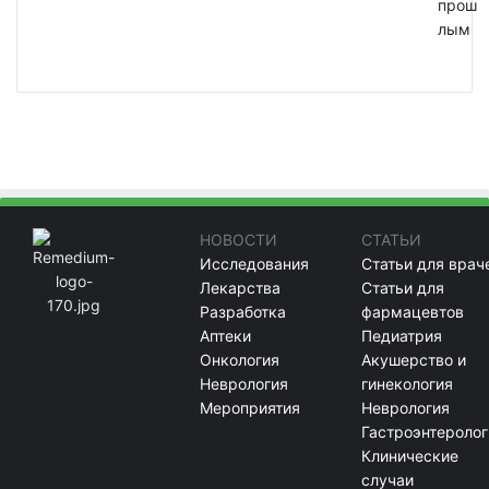
прош
лым
НОВОСТИ
СТАТЬИ
Исследования
Статьи для врач
Лекарства
Статьи для
Разработка
фармацевтов
Аптеки
Педиатрия
Онкология
Акушерство и
Неврология
гинекология
Мероприятия
Неврология
Гастроэнтеролог
Клинические
случаи