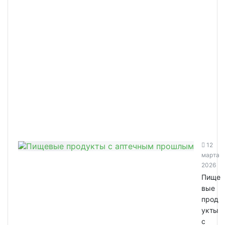
12
марта
2026
Пище
вые
прод
укты
с