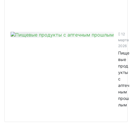
12
марта
2026
Пище
вые
прод
укты
с
аптеч
ным
прош
лым