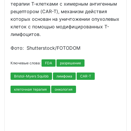
терапии Т-клетками с химерным антигенным
рецептором (CAR-T), механизм действия
которых основан на уничтожении опухолевых
клеток с помощью модифицированных Т-
лимфоцитов.
Фото: Shutterstoсk/FOTODOM
Ключевые слова:
FDA
разрешение
Bristol-Myers Squibb
лимфома
CAR-T
клеточная терапия
онкология