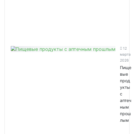
12
марта
2026
Пище
вые
прод
укты
с
аптеч
ным
прош
лым