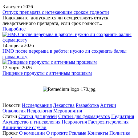
3 августа 2026
Отпуск препарата с истекающим сроком годности
Подскажите, допускается ли осуществлять отпуск
лекарственного препарата, если срок годност...
Подробнее
14 апреля 2026
НМО после перерыва в работе: нужно ли сохранять баллы
фармацевту
12 марта 2026
Пищевые продукты с аптечным прошлым
Новости
Исследования
Лекарства
Разработка
Аптеки
Онкология
Неврология
Мероприятия
Статьи
Статьи для врачей
Статьи для фармацевтов
Педиатрия
Акушерство и гинекология
Неврология
Гастроэнтерология
Клинические случаи
Проект
О компании
О проекте
Реклама
Контакты
Политика