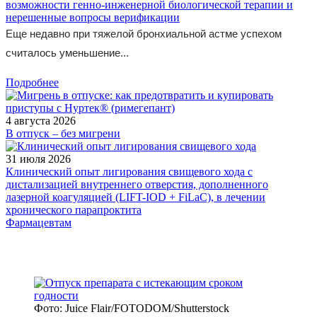
возможности генно-инженерной биологической терапии и
нерешенные вопросы верификации
Еще недавно при тяжелой бронхиальной астме успехом
считалось уменьшение...
Подробнее
4 августа 2026
В отпуск – без мигрени
31 июля 2026
Клинический опыт лигирования свищевого хода с
дистализацией внутреннего отверстия, дополненного
лазерной коагуляцией (LIFT-IOD + FiLaC), в лечении
хронического парапроктита
Фармацевтам
Фото: Juice Flair/FOTODOM/Shutterstoсk