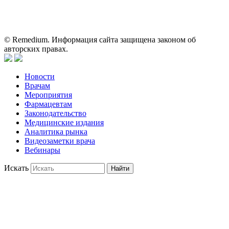
применении представленных лекарственных препаратов и не
может служить заменой очной консультации врача.
© Remedium. Информация сайта защищена законом об
авторских правах.
Новости
Врачам
Мероприятия
Фармацевтам
Законодательство
Медицинские издания
Аналитика рынка
Видеозаметки врача
Вебинары
Искать
Найти