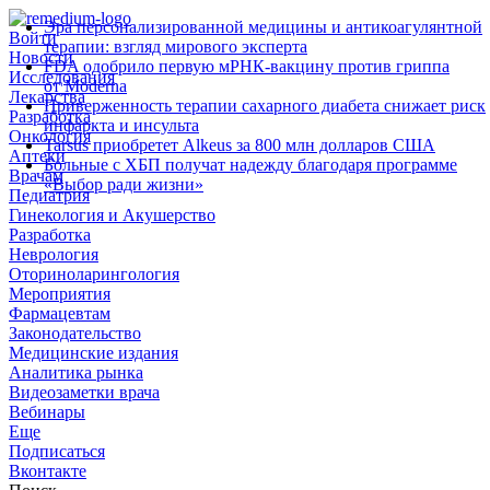
Эра персонализированной медицины и антикоагулянтной
Войти
терапии: взгляд мирового эксперта
Новости
FDA одобрило первую мРНК‑вакцину против гриппа
Исследования
от Moderna
Лекарства
Приверженность терапии сахарного диабета снижает риск
Разработка
инфаркта и инсульта
Онкология
Tarsus приобретет Alkeus за 800 млн долларов США
Аптеки
Больные с ХБП получат надежду благодаря программе
Врачам
«Выбор ради жизни»
Педиатрия
Гинекология и Акушерство
Разработка
Неврология
Оториноларингология
Мероприятия
Фармацевтам
Законодательство
Медицинские издания
Аналитика рынка
Видеозаметки врача
Вебинары
Еще
Подписаться
Вконтакте