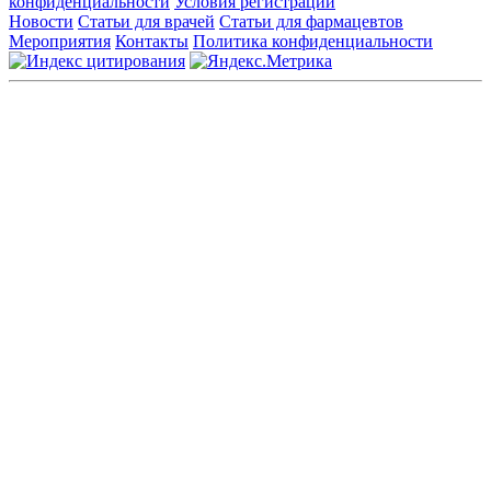
конфиденциальности
Условия регистрации
Новости
Статьи для врачей
Статьи для фармацевтов
Мероприятия
Контакты
Политика конфиденциальности
Общество с ограниченной ответственностью «ГРУППА
РЕМЕДИУМ»
Адрес местонахождения: 105082, г. Москва, ул. Бакунинская, д.
71
ОГРН: 1067746819470 ИНН: 7701669956
Контактные данные: Телефон:
+7 (495) 780-34-25
|
Электронная почта:
reklama@remedium.ru
На сайте используются изображения по лицензии
Shutterstock/FOTODOM, соблюдаются авторские права.
Вся информация, размещенная на веб-сайте, предназначена
исключительно для работников здравоохранения. Информация
о препаратах, отпускаемых по рецепту, предназначена только
для медицинских и фармацевтических специалистов.
Информация, содержащаяся на сайте, не должна использоваться
пациентами для принятия самостоятельного решения о