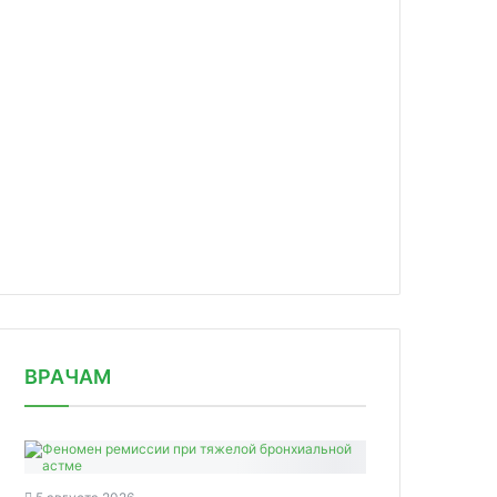
news/meduchrezhdeniya-smogut-otkaza/
ВРАЧАМ