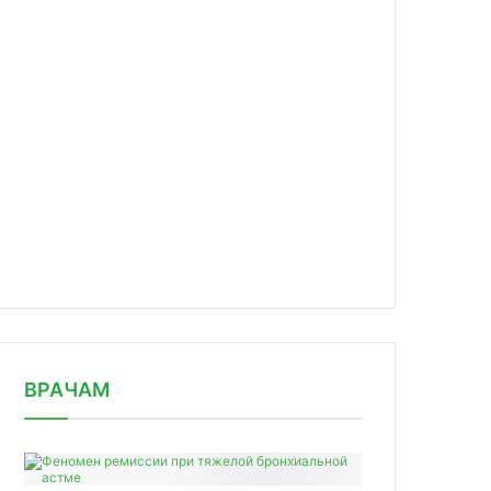
news/kak-pomoch-rebyenku-sokhranit-/
ВРАЧАМ