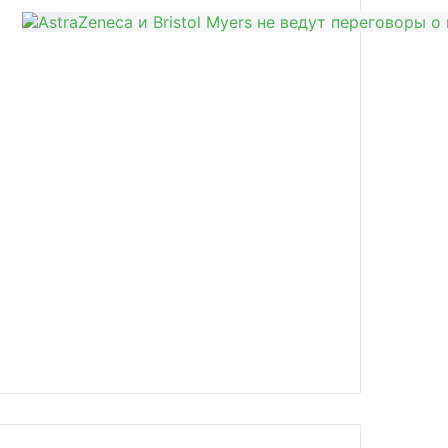
news/finansovyy-rezultat-kompanii-e/