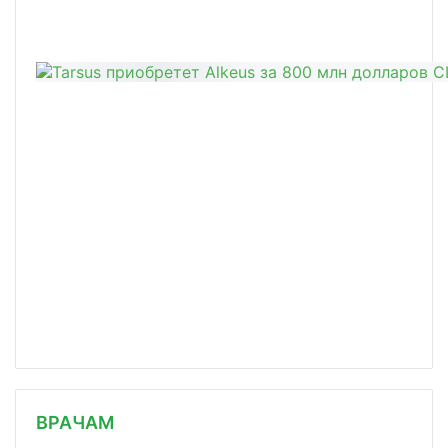
/news/farmpredpriyatiyam-moskvy-odob/
ВРАЧАМ