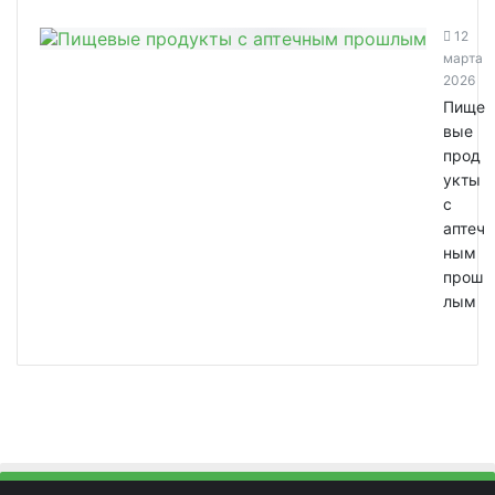
12
марта
2026
Пище
вые
прод
укты
с
аптеч
ным
прош
лым