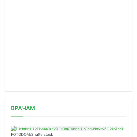
/news/eek-sformulirovala-rekomendats/
ВРАЧАМ
FOTODOM/Shutterstock