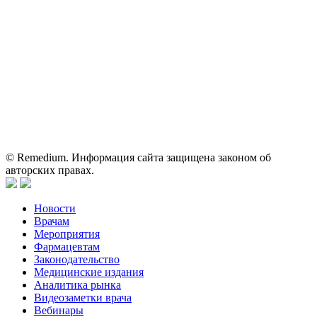
Вся информация, размещенная на веб-сайте, предназначена
исключительно для работников здравоохранения. Информация
о препаратах, отпускаемых по рецепту, предназначена только
для медицинских и фармацевтических специалистов.
Информация, содержащаяся на сайте, не должна использоваться
пациентами для принятия самостоятельного решения о
применении представленных лекарственных препаратов и не
может служить заменой очной консультации врача.
© Remedium. Информация сайта защищена законом об
авторских правах.
Новости
Врачам
Мероприятия
Фармацевтам
Законодательство
Медицинские издания
Аналитика рынка
Видеозаметки врача
Вебинары