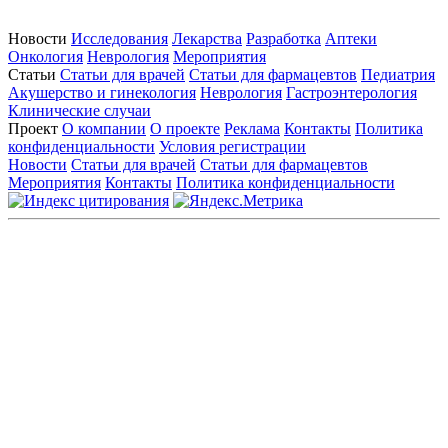
Новости
Исследования
Лекарства
Разработка
Аптеки
Онкология
Неврология
Мероприятия
Статьи
Статьи для врачей
Статьи для фармацевтов
Педиатрия
Акушерство и гинекология
Неврология
Гастроэнтерология
Клинические случаи
Проект
О компании
О проекте
Реклама
Контакты
Политика
конфиденциальности
Условия регистрации
Новости
Статьи для врачей
Статьи для фармацевтов
Мероприятия
Контакты
Политика конфиденциальности
Общество с ограниченной ответственностью «ГРУППА
РЕМЕДИУМ»
Адрес местонахождения: 105082, г. Москва, ул. Бакунинская, д.
71
ОГРН: 1067746819470 ИНН: 7701669956
Контактные данные: Телефон:
+7 (495) 780-34-25
|
Электронная почта:
reklama@remedium.ru
На сайте используются изображения по лицензии
Shutterstock/FOTODOM, соблюдаются авторские права.