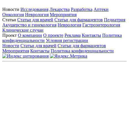
Новости
Исследования
Лекарства
Разработка
Аптеки
Онкология
Неврология
Мероприятия
Статьи
Статьи для врачей
Статьи для фармацевтов
Педиатрия
Акушерство и гинекология
Неврология
Гастроэнтерология
Клинические случаи
Проект
О компании
О проекте
Реклама
Контакты
Политика
конфиденциальности
Условия регистрации
Новости
Статьи для врачей
Статьи для фармацевтов
Мероприятия
Контакты
Политика конфиденциальности
Общество с ограниченной ответственностью «ГРУППА
РЕМЕДИУМ»
Адрес местонахождения: 105082, г. Москва, ул. Бакунинская, д.
71
ОГРН: 1067746819470 ИНН: 7701669956
Контактные данные: Телефон:
+7 (495) 780-34-25
|
Электронная почта:
reklama@remedium.ru
На сайте используются изображения по лицензии
Shutterstock/FOTODOM, соблюдаются авторские права.