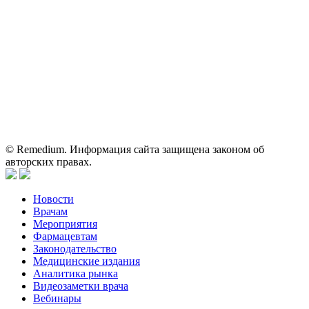
Вся информация, размещенная на веб-сайте, предназначена
исключительно для работников здравоохранения. Информация
о препаратах, отпускаемых по рецепту, предназначена только
для медицинских и фармацевтических специалистов.
Информация, содержащаяся на сайте, не должна использоваться
пациентами для принятия самостоятельного решения о
применении представленных лекарственных препаратов и не
может служить заменой очной консультации врача.
© Remedium. Информация сайта защищена законом об
авторских правах.
Новости
Врачам
Мероприятия
Фармацевтам
Законодательство
Медицинские издания
Аналитика рынка
Видеозаметки врача
Вебинары