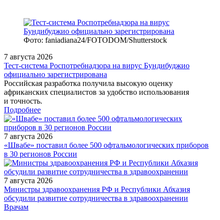
Фото: faniadiana24/FOTODOM/Shutterstock
7 августа 2026
Тест‑система Роспотребнадзора на вирус Бундибуджио
официально зарегистрирована
Российская разработка получила высокую оценку
африканских специалистов за удобство использования
и точность.
Подробнее
7 августа 2026
«Швабе» поставил более 500 офтальмологических приборов
в 30 регионов России
7 августа 2026
Министры здравоохранения РФ и Республики Абхазия
обсудили развитие сотрудничества в здравоохранении
/legislation/other/Prikaz-Minzdrava-Rossii-ot-09-02-2026-74n/
Врачам