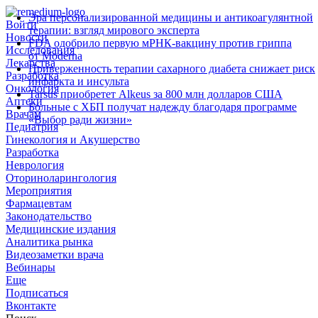
Эра персонализированной медицины и антикоагулянтной
Войти
терапии: взгляд мирового эксперта
Новости
FDA одобрило первую мРНК‑вакцину против гриппа
Исследования
от Moderna
Лекарства
Приверженность терапии сахарного диабета снижает риск
Разработка
инфаркта и инсульта
Онкология
Tarsus приобретет Alkeus за 800 млн долларов США
Аптеки
Больные с ХБП получат надежду благодаря программе
Врачам
«Выбор ради жизни»
Педиатрия
Гинекология и Акушерство
Разработка
Неврология
Оториноларингология
Мероприятия
Фармацевтам
Законодательство
Медицинские издания
Аналитика рынка
Видеозаметки врача
Вебинары
Еще
Подписаться
Вконтакте